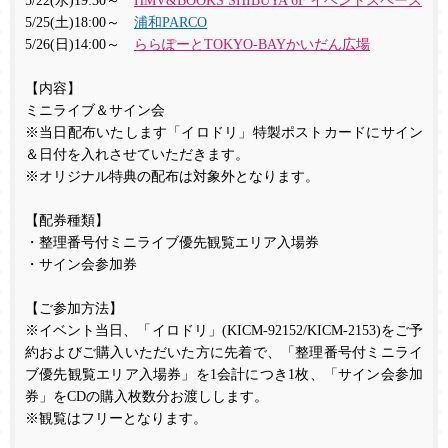
5/22(
水
)19:30
～
HMV&BOOKS SHIBUYA 6F
イベントスペース
5/25(
土
)18:00
～
浦和PARCO
5/26(
日
)14:00
～
ららぽーとTOKYO-BAY
かいだん広場
【内容】
ミニライブ＆サイン会
※当日配布いたします「イロドリ」特製ポストカードにサイン
＆日付を入れさせていただきます。
※オリジナル特典の配布は対象外となります。
【配券種類】
・整理番号付ミニライブ優先観覧エリア入場券
・サイン会参加券
【ご参加方法】
※イベント当日、「イロドリ」
(KICM-92152/KICM-2153)
をご予
約およびご購入いただいた方に先着で、「整理番号付ミニライ
ブ優先観覧エリア入場券」を
1
会計につき
1
枚、「サイン会参加
券」を
CD
の購入枚数分お渡しします。
※観覧はフリーとなります。