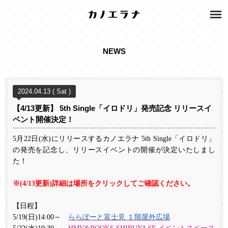
NEWS
2024.04.13 ( Sat )
【4/13更新】 5th Single「イロドリ」発売記念 リリースイ
ベント開催決定！
5
月
22
日
(
水
)
にリリースするカノエラナ
5th Single
「イロドリ」
の発売を記念し、リリースイベントの開催が決定いたしまし
た！
※
(4/13
更新
)
詳細は場所をクリックしてご確認ください。
【日程】
5/19(
日
)14:00
～
ららぽーと富士見
１階屋外広場