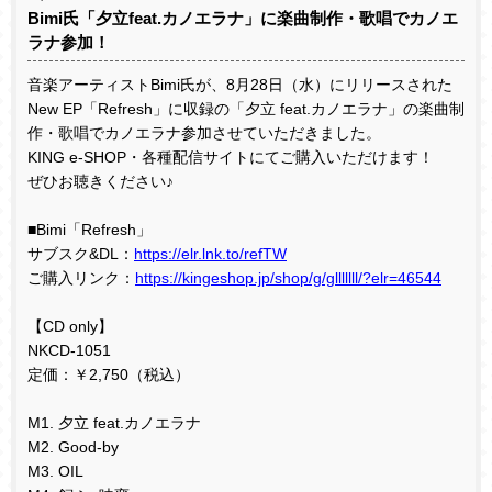
Bimi氏「夕立feat.カノエラナ」に楽曲制作・歌唱でカノエ
ラナ参加！
音楽アーティスト
Bimi
氏が、
8
月
28
日（水）にリリースされた
New EP
「
Refresh
」に収録の「夕立
feat.
カノエラナ」の楽曲制
作・歌唱でカノエラナ参加させていただきました。
KING e-SHOP・各種配信サイトにてご購入いただけます！
ぜひお聴きください♪
■
Bimi
「
Refresh
」
サブスク
&DL
：
https://elr.lnk.to/refTW
ご購入リンク：
https://kingeshop.jp/shop/g/glllllll/?elr=46544
【
CD only
】
NKCD-1051
定価：￥
2,750
（税込）
M1.
夕立
feat.
カノエラナ
M2. Good-by
M3. OIL