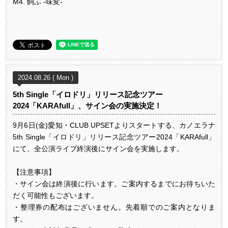
M4.
飼ふ
-
味変
-
2024.08.26 ( Mon )
5th Single「イロドリ」リリース記念ツアー
2024「KARAfull」、サイン会の実施決定！
9
月6日
(
金
)
愛知・
CLUB UPSET
よりスタートする、カノエラナ
5th Single
「イロドリ」リリース記念ツアー
2024
「
KARAfull
」
にて、全公演ライブ終演後にサイン会を実施します。
【注意事項】
・サイン会は終演後に行います。ご案内するまでにお待ちいた
だく可能性もございます。
・整理券の配布はございません。先着順でのご案内となりま
す。