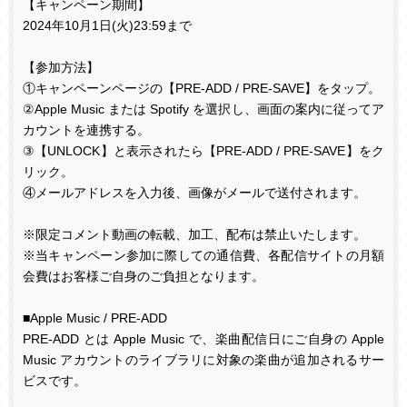
【キャンペーン期間】
2024
年
10
月
1
日
(
火
)23:59
まで
【参加方法】
①キャンペーンページの【
PRE-ADD / PRE-SAVE
】をタップ。
②
Apple Music
または
Spotify
を選択し、画面の案内に従ってア
カウントを連携する。
③【
UNLOCK
】と表示されたら【
PRE-ADD / PRE-SAVE
】をク
リック。
④メールアドレスを入力後、画像がメールで送付されます。
※限定コメント動画の転載、加工、配布は禁止いたします。
※当キャンペーン参加に際しての通信費、各配信サイトの月額
会費はお客様ご自身のご負担となります。
■
Apple Music / PRE-ADD
PRE-ADD
とは
Apple Music
で、楽曲配信日にご自身の
Apple
Music
アカウントのライブラリに対象の楽曲が追加されるサー
ビスです。