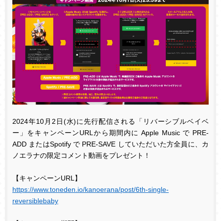
2024
年
10
月
2
日
(
水
)
に先行配信される「リバーシブルベイベ
ー」をキャンペーン
URL
から期間内に
Apple Music
で
PRE-
ADD
または
Spotify
で
PRE-SAVE
していただいた方全員に、カ
ノエラナの限定コメント動画をプレゼント！
【キャンペーン
URL
】
https://www.toneden.io/kanoerana/post/6th-single-
reversiblebaby