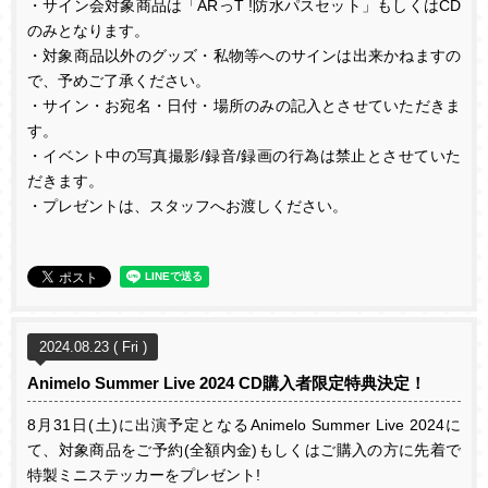
・サイン会対象商品は「
AR
っ
T !
防水パスセット」もしくは
CD
のみとなります。
・対象商品以外のグッズ・私物等へのサインは出来かねますの
で、予めご了承ください。
・サイン・お宛名・日付・場所のみの記入とさせていただきま
す。
・イベント中の写真撮影
/
録音
/
録画の行為は禁止とさせていた
だきます。
・プレゼントは、スタッフへお渡しください。
2024.08.23 ( Fri )
Animelo Summer Live 2024 CD購入者限定特典決定！
8
月
31
日
(
土
)
に出演予定となる
Animelo Summer Live 2024
に
て、対象商品をご予約
(
全額内金
)
もしくはご購入の方に先着で
特製ミニステッカーをプレゼント!