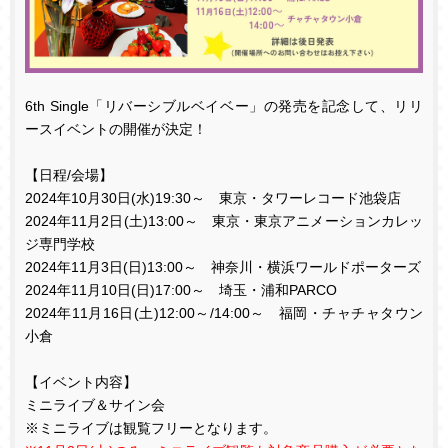
6th Single
「リバーシブルベイベー」の発売を記念して、リリ
ースイベントの開催が決定！
【日程
/
会場】
2024
年
10
月
30
日
(
水
)19:30
～ 東京・タワーレコード池袋店
2024
年
11
月
2
日
(
土
)13:00
～ 東京・東京アニメーションカレッ
ジ専門学校
2024
年
11
月
3
日
(
日
)13:00
～ 神奈川・横浜ワールドポーターズ
2024
年
11
月
10
日
(
日
)17:00
～ 埼玉・浦和
PARCO
2024
年
11
月
16
日
(土
)12:00
～
/14:00
～ 福岡・チャチャタウン
小倉
【イベント内容】
ミニライブ＆サイン会
※ミニライブは観覧フリーとなります。