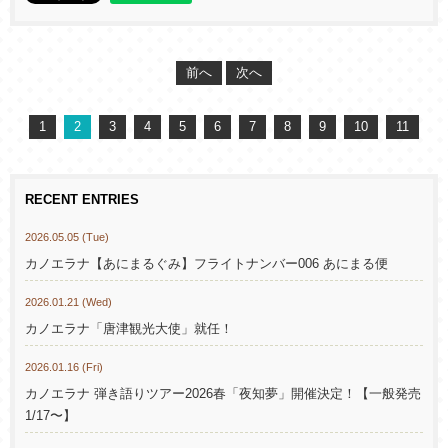
前へ
次へ
1
2
3
4
5
6
7
8
9
10
11
RECENT ENTRIES
2026.05.05 (Tue)
カノエラナ【あにまるぐみ】フライトナンバー006 あにまる便
2026.01.21 (Wed)
カノエラナ「唐津観光大使」就任！
2026.01.16 (Fri)
カノエラナ 弾き語りツアー2026春「夜知夢」開催決定！【一般発売
1/17〜】