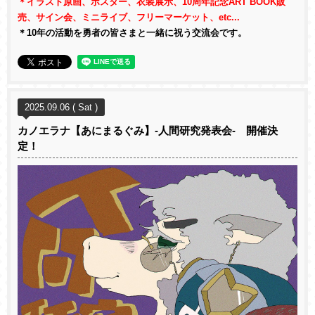
＊イラスト原画、ポスター、衣装展示、10周年記念ART
BOOK
販
売、サイン会、ミニライブ、フリーマーケット、etc...
＊10年の活動を勇者の皆さまと一緒に祝う交流会です。
2025.09.06 ( Sat )
カノエラナ【あにまるぐみ】-人間研究発表会- 開催決
定！