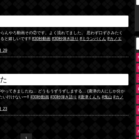
からんやろ動画その②です。よく流れてました。 思わず口ずさみたく
さると嬉しいです‼︎
#30秒動画
#30秒弾き語り
#ミランバくん
#カノエ
月 29
うた
ってきましたね... どうもうずうずしまする... (唐津の人にしか分か
たい行けないー‼︎
#30秒動画
#30秒弾き語り
#唐津くんち
#曳山
#カノ
月 23
1