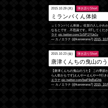
2015.10.29 (木)
弾き語りShort
ミランバくん体操
→ミランバくん体操← 佐賀の人しかわ
なるとです...不思議です。RTしてくだ
ラナ
pic.twitter.com/JzSP1YUe1v
— カノエラナ (@kanoerana7)
2015, 10
2015.10.23 (金)
弾き語りShort
唐津くんちの曳山の
【唐津くんちの曳山のうた】 この季節がや
らん歌かもです)えんやーえんやー‼︎行き
エラナ
pic.twitter.com/bwF9gBaGhb
— カノエラナ (@kanoerana7)
2015, 10