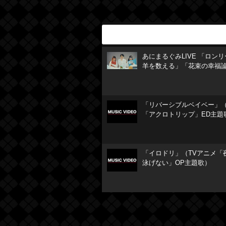
あにまるぐみLIVE 「ロン
羊を数える」「花束の幸福
「リバーシブルベイベー」（
「アクロトリップ」ED主題
「イロドリ」（TVアニメ「
泳げない」OP主題歌）