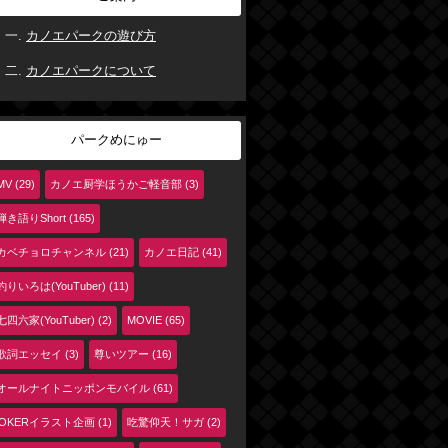
カノエパークの遊び方
カノエパークについて
パークめにゅー
MV (29)
カノエ厨学ほうかご軽音部 (3)
弾き語りShort (165)
カベチョロチャンネル (21)
カノエ日記 (41)
釣りいろは(YouTuber) (11)
七四六家(YouTuber) (2)
MOVIE (65)
歌詞エッセイ (3)
尊いツアー (16)
オールナイトニッポンモバイル (61)
jOKERイラスト企画 (1)
吃驚仰天！サガ (2)