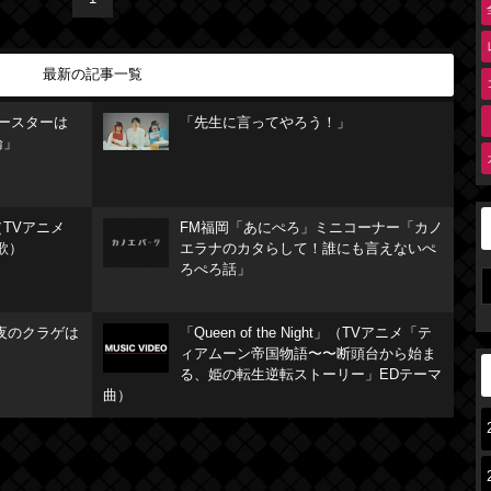
最新の記事一覧
リースターは
「先生に言ってやろう！」
論」
TVアニメ
FM福岡「あにぺろ」ミニコーナー「カノ
歌）
エラナのカタらして！誰にも言えないぺ
ろぺろ話」
夜のクラゲは
「Queen of the Night」（TVアニメ「テ
ィアムーン帝国物語〜〜断頭台から始ま
る、姫の転生逆転ストーリー」EDテーマ
曲）