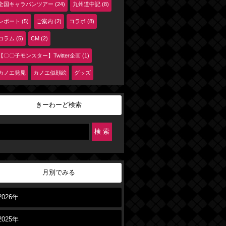
全国キャラバンツアー (24)
九州道中記 (8)
レポート (5)
ご案内 (2)
コラボ (8)
コラム (5)
CM (2)
【〇〇子モンスター】Twitter企画 (1)
カノエ発見
カノエ似顔絵
グッズ
きーわーど検索
月別でみる
2026年
2025年