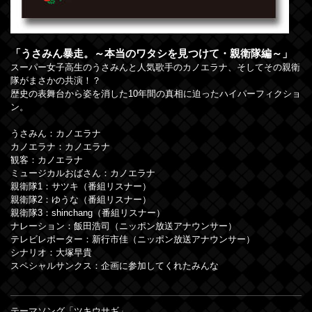
「うさみん暴走。～本当のワタシを見つけて・親衛隊編～」
スーパー女子高生のうさみんと人気歌手のカノエラナ、そしてその親衛
隊がまさかの共演！？
歴史の表舞台から姿を消した10年間の真相に迫ったハイパーフィクショ
ン。
うさみん：カノエラナ
カノエラナ：カノエラナ
観客：カノエラナ
ミュージカルおばさん：カノエラナ
親衛隊1：サツキ（番組リスナー）
親衛隊2：ゆうな（番組リスナー）
親衛隊3：shinchang（番組リスナー）
ナレーション：飯田浩司（ニッポン放送アナウンサー）
テレビレポーター：新行市佳（ニッポン放送アナウンサー）
シナリオ：大塚早貴
スペシャルサンクス：企画に参加してくれたみんな
テーマソング「ツキウサギ」