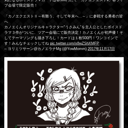
気になるボイスドラマカードは各500円にて「カノエクエストⅡ」各ライ
ブ会場で限定販売！
「カノエクエストⅡ～有難う、そして年末へ...～」に参戦する勇者の皆
へ
カノエくんオリジナルキャラクター"うさみん"を主人公としたボイスド
ラマ３作がついに、ツアー会場にて販売決定！カノエくんが初声優！そ
してテーマソングも描き下ろし！カードは１枚500円！ワンコインで
す！みんなチェックしてね
pic.twitter.com/x8wZShXMFP
-- ヨリミツサーン@カノエラナMg (@YowMomm)
2017年11月17日