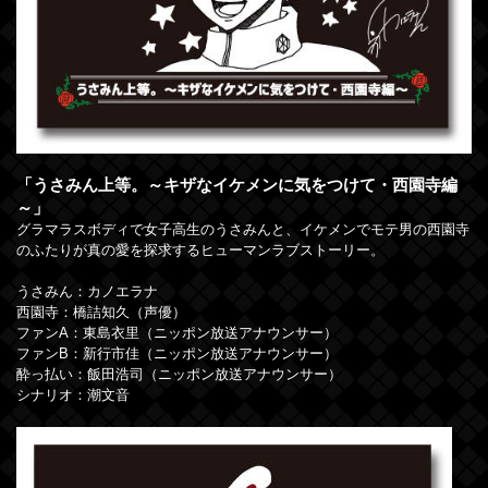
「うさみん上等。～キザなイケメンに気をつけて・西園寺編
～」
グラマラスボディで女子高生のうさみんと、イケメンでモテ男の西園寺
のふたりが真の愛を探求するヒューマンラブストーリー。
うさみん：カノエラナ
西園寺：橋詰知久（声優）
ファンA：東島衣里（ニッポン放送アナウンサー）
ファンB：新行市佳（ニッポン放送アナウンサー）
酔っ払い：飯田浩司（ニッポン放送アナウンサー）
シナリオ：潮文音