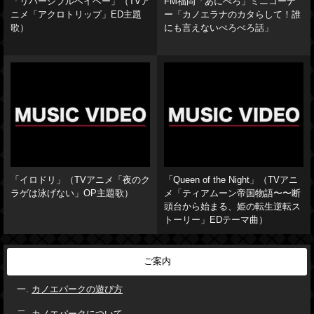
「リバーシブルベイベー」（TVア
FM福岡「あにぺろ」ミニコーナ
ニメ「アクロトリップ」ED主題
ー「カノエラナのカタらして！誰
歌）
にも言えないぺろぺろ話」
「イロドリ」（TVアニメ「夜のク
「Queen of the Night」（TVアニ
ラゲは泳げない」OP主題歌）
メ「ティアムーン帝国物語〜〜断
頭台から始まる、姫の転生逆転ス
トーリー」EDテーマ曲）
ご案内
カノエパークの遊び方