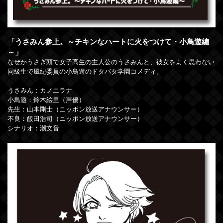
「うさみん参上。～チキンなハートに火をつけて・小鳥遊編
～」
なぜかうさぎ頭で女子高生の主人公のうさみんと、彼女をよく思わない
同級生で風紀委員の小鳥遊のドタバタ学園コメディ。
うさみん：カノエラナ
小鳥遊：鈴木絵里（声優）
先生：山本剛士（ニッポン放送アナウンサー）
不良：飯田浩司（ニッポン放送アナウンサー）
シナリオ：潮文音