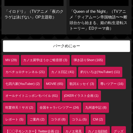
「イロドリ」（TVアニメ「夜のク
「Queen of the Night」（TVアニ
ラゲは泳げない」OP主題歌）
メ「ティアムーン帝国物語〜〜断
頭台から始まる、姫の転生逆転ス
トーリー」EDテーマ曲）
パークめにゅー
MV (29)
カノエ厨学ほうかご軽音部 (3)
弾き語りShort (165)
カベチョロチャンネル (21)
カノエ日記 (41)
釣りいろは(YouTuber) (11)
七四六家(YouTuber) (2)
MOVIE (65)
歌詞エッセイ (3)
尊いツアー (16)
オールナイトニッポンモバイル (61)
jOKERイラスト企画 (1)
吃驚仰天！サガ (2)
全国キャラバンツアー (24)
九州道中記 (8)
レポート (5)
ご案内 (2)
コラボ (8)
コラム (5)
CM (2)
【〇〇子モンスター】Twitter企画 (1)
カノエ発見
カノエ似顔絵
グッズ