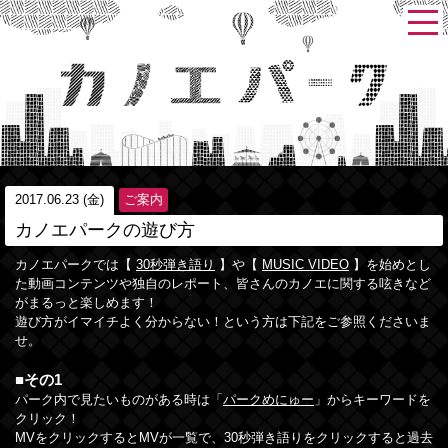
2017.06.23 (金)
ご案内
カノエパークの遊び方
カノエパークでは【
30秒弾き語り
】や【
MUSIC VIDEO
】を始めとし
た動画コンテンツや独自のレポート、皆さんのカノエに関する呟きなど
がまるっと楽しめます！
遊び方がイマイチよく分からない！という方は下記をご参照くださいま
せ。
■その1
パーク内で見たいものがある時は「
パークめにゅー
」からキーワードを
クリック！
MVをクリックするとMVが一覧で、30秒弾き語りをクリックすると過去