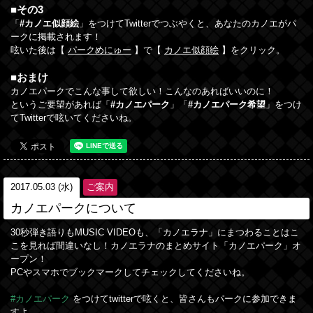
■その3
「
#カノエ似顔絵
」をつけてTwitterでつぶやくと、あなたのカノエがパ
ークに掲載されます！
呟いた後は【
パークめにゅー
】で【
カノエ似顔絵
】をクリック。
■おまけ
カノエパークでこんな事して欲しい！こんなのあればいいのに！
というご要望があれば「
#カノエパーク
」「
#カノエパーク希望
」をつけ
てTwitterで呟いてくださいね。
2017.05.03 (水)
ご案内
カノエパークについて
30秒弾き語り
もMUSIC VIDEOも、「カノエラナ」にまつわることはこ
こを見れば間違いなし！カノエラナのまとめサイト「カノエパーク」オ
ープン！
PCやスマホでブックマークしてチェックしてくださいね。
#カノエパーク
をつけてtwitterで呟くと、皆さんもパークに参加できま
すよ。