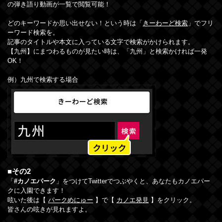
の弾き語り動画が一覧で閲覧可能！
どのキーワードか思い出せない！という時は「
きーわーど検索
」でフリ
ーワード検索を。
記事のタイトルや本文に入っている文字で検索がかけられます。
【九州】にまつわるものが見たい時は、「九州」と検索かければ一発
OK！
例）九州で検索する場合
■その2
「
#カノエパーク
」をつけてTwitterでつぶやくと、あなたもカノエパー
クに入園できます！
呟いた後は【
パークめにゅー
】で【
カノエ発見
】をクリック。
皆さんの呟きが見れますよ。