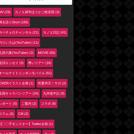
MV (29)
カノエ厨学ほうかご軽音部 (3)
弾き語りShort (165)
カベチョロチャンネル (21)
カノエ日記 (41)
釣りいろは(YouTuber) (11)
七四六家(YouTuber) (2)
MOVIE (65)
歌詞エッセイ (3)
尊いツアー (16)
オールナイトニッポンモバイル (61)
jOKERイラスト企画 (1)
吃驚仰天！サガ (2)
全国キャラバンツアー (24)
九州道中記 (8)
レポート (5)
ご案内 (2)
コラボ (8)
コラム (5)
CM (2)
【〇〇子モンスター】Twitter企画 (1)