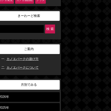
カノエ発見
カノエ似顔絵
グッズ
きーわーど検索
ご案内
カノエパークの遊び方
カノエパークについて
月別でみる
2026年
2025年