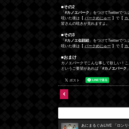
■その2
「
#カノエパーク
」をつけてTwitte
呟いた後は【
パークめにゅー
】で【
カ
皆さんの呟きが見れますよ。
■その3
「
#カノエ似顔絵
」をつけてTwitte
呟いた後は【
パークめにゅー
】で【
カ
■おまけ
カノエパークでこんな事して欲しい！こ
というご要望があれば「
#カノエパーク
あにまるぐみLIVE 「ロン