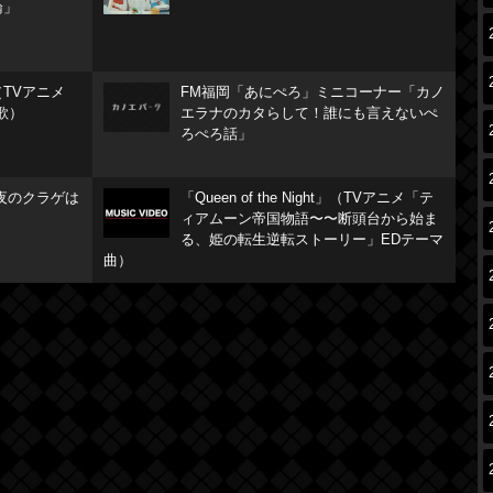
論」
TVアニメ
FM福岡「あにぺろ」ミニコーナー「カノ
歌）
エラナのカタらして！誰にも言えないぺ
ろぺろ話」
夜のクラゲは
「Queen of the Night」（TVアニメ「テ
ィアムーン帝国物語〜〜断頭台から始ま
る、姫の転生逆転ストーリー」EDテーマ
曲）