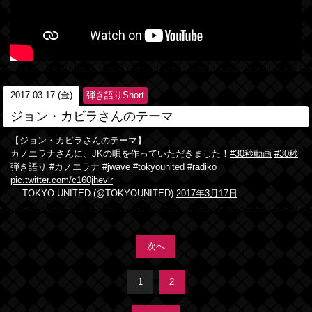
2017.03.17 (金)
弾き語りShort
ジョン・カビラさんのテーマ
【ジョン・カビラさんのテーマ】
カノエラナさんに、JKの唄を作っていただきました！
#30秒動画
#30秒
弾き語り
#カノエラナ
#jwave
#tokyounited
#radiko
pic.twitter.com/c160jhevlr
— TOKYO UNITED (@TOKYOUNITED)
2017年3月17日
次へ
1
2