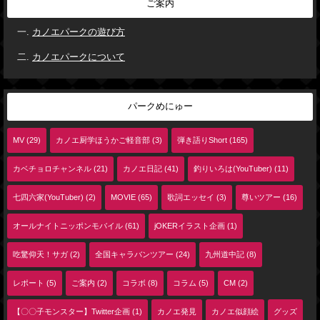
ご案内
カノエパークの遊び方
カノエパークについて
パークめにゅー
MV (29)
カノエ厨学ほうかご軽音部 (3)
弾き語りShort (165)
カベチョロチャンネル (21)
カノエ日記 (41)
釣りいろは(YouTuber) (11)
七四六家(YouTuber) (2)
MOVIE (65)
歌詞エッセイ (3)
尊いツアー (16)
オールナイトニッポンモバイル (61)
jOKERイラスト企画 (1)
吃驚仰天！サガ (2)
全国キャラバンツアー (24)
九州道中記 (8)
レポート (5)
ご案内 (2)
コラボ (8)
コラム (5)
CM (2)
【〇〇子モンスター】Twitter企画 (1)
カノエ発見
カノエ似顔絵
グッズ