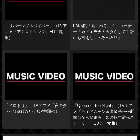
「リバーシブルベイベー」（TVア
FM福岡「あにぺろ」ミニコーナ
ニメ「アクロトリップ」ED主題
ー「カノエラナのカタらして！誰
歌）
にも言えないぺろぺろ話」
「イロドリ」（TVアニメ「夜のク
「Queen of the Night」（TVアニ
ラゲは泳げない」OP主題歌）
メ「ティアムーン帝国物語〜〜断
頭台から始まる、姫の転生逆転ス
トーリー」EDテーマ曲）