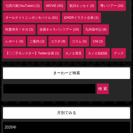
七四六家(YouTuber) (2)
MOVIE (65)
歌詞エッセイ (3)
尊いツアー (16)
オールナイトニッポンモバイル (61)
jOKERイラスト企画 (1)
吃驚仰天！サガ (2)
全国キャラバンツアー (24)
九州道中記 (8)
レポート (5)
ご案内 (2)
コラボ (8)
コラム (5)
CM (2)
【〇〇子モンスター】Twitter企画 (1)
カノエ発見
カノエ似顔絵
グッズ
きーわーど検索
月別でみる
2026年