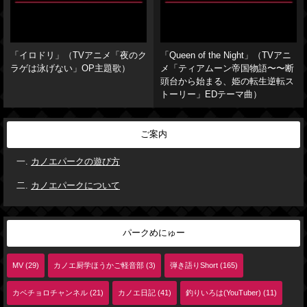
「イロドリ」（TVアニメ「夜のク
「Queen of the Night」（TVアニ
ラゲは泳げない」OP主題歌）
メ「ティアムーン帝国物語〜〜断
頭台から始まる、姫の転生逆転ス
トーリー」EDテーマ曲）
ご案内
カノエパークの遊び方
カノエパークについて
パークめにゅー
MV (29)
カノエ厨学ほうかご軽音部 (3)
弾き語りShort (165)
カベチョロチャンネル (21)
カノエ日記 (41)
釣りいろは(YouTuber) (11)