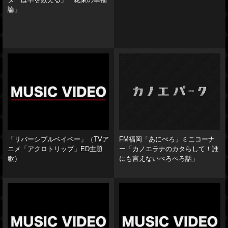
ターは羊を数える」「花束の幸福
論」
「リバーシブルベイベー」（TVア
FM福岡「あにぺろ」ミニコーナ
ニメ「アクロトリップ」ED主題
ー「カノエラナのカタらして！誰
歌）
にも言えないぺろぺろ話」