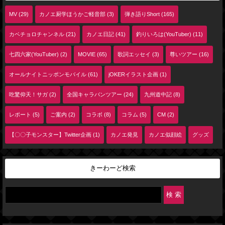
MV (29)
カノエ厨学ほうかご軽音部 (3)
弾き語りShort (165)
カベチョロチャンネル (21)
カノエ日記 (41)
釣りいろは(YouTuber) (11)
七四六家(YouTuber) (2)
MOVIE (65)
歌詞エッセイ (3)
尊いツアー (16)
オールナイトニッポンモバイル (61)
jOKERイラスト企画 (1)
吃驚仰天！サガ (2)
全国キャラバンツアー (24)
九州道中記 (8)
レポート (5)
ご案内 (2)
コラボ (8)
コラム (5)
CM (2)
【〇〇子モンスター】Twitter企画 (1)
カノエ発見
カノエ似顔絵
グッズ
きーわーど検索