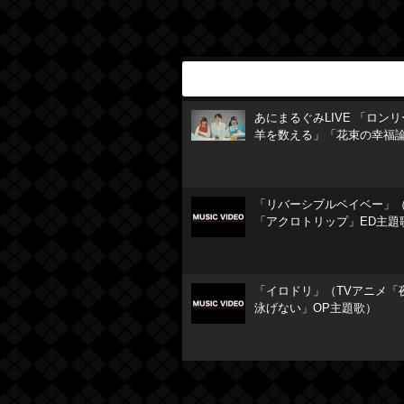
あにまるぐみLIVE 「ロン
羊を数える」「花束の幸福
「リバーシブルベイベー」（
「アクロトリップ」ED主題
「イロドリ」（TVアニメ「
泳げない」OP主題歌）