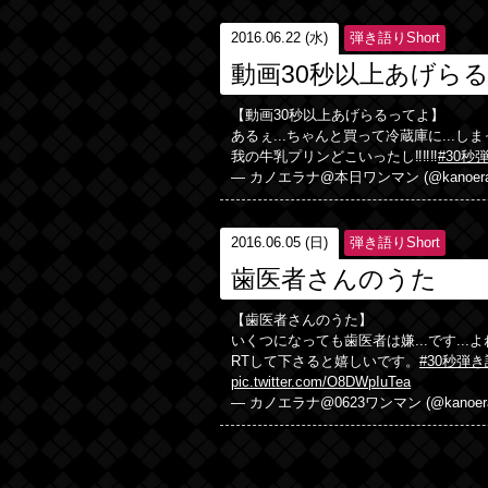
2016.06.22 (水)
弾き語りShort
動画30秒以上あげら
【動画30秒以上あげらるってよ】
あるぇ...ちゃんと買って冷蔵庫に...しまっ
我の牛乳プリンどこいったし‼︎‼︎‼︎
#30秒
— カノエラナ@本日ワンマン (@kanoera
2016.06.05 (日)
弾き語りShort
歯医者さんのうた
【歯医者さんのうた】
いくつになっても歯医者は嫌...です...よね.
RTして下さると嬉しいです。
#30秒弾
pic.twitter.com/O8DWpIuTea
— カノエラナ@0623ワンマン (@kanoera