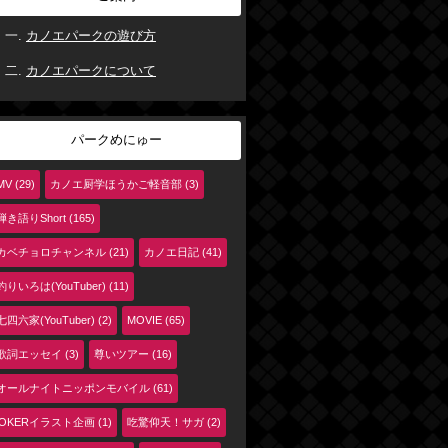
カノエパークの遊び方
カノエパークについて
パークめにゅー
MV (29)
カノエ厨学ほうかご軽音部 (3)
弾き語りShort (165)
カベチョロチャンネル (21)
カノエ日記 (41)
釣りいろは(YouTuber) (11)
七四六家(YouTuber) (2)
MOVIE (65)
歌詞エッセイ (3)
尊いツアー (16)
オールナイトニッポンモバイル (61)
jOKERイラスト企画 (1)
吃驚仰天！サガ (2)