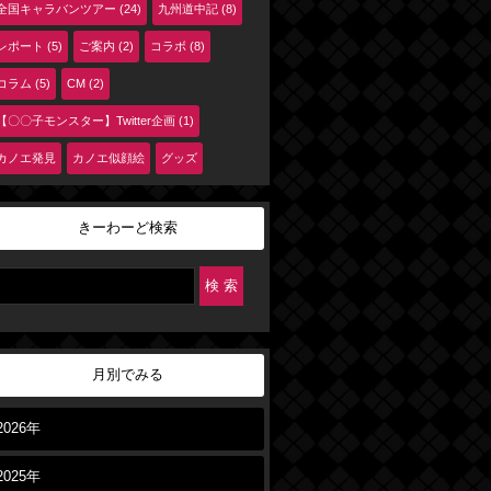
全国キャラバンツアー (24)
九州道中記 (8)
レポート (5)
ご案内 (2)
コラボ (8)
コラム (5)
CM (2)
【〇〇子モンスター】Twitter企画 (1)
カノエ発見
カノエ似顔絵
グッズ
きーわーど検索
月別でみる
2026年
2025年