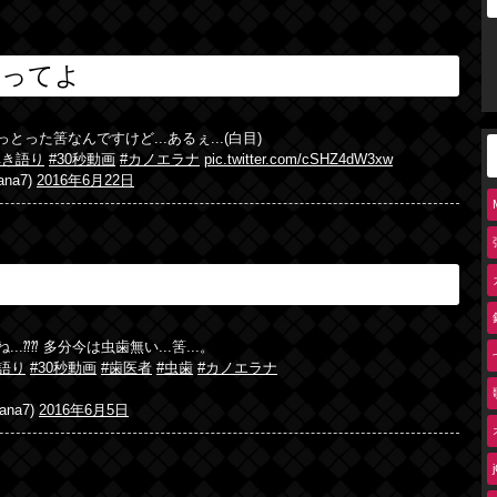
るってよ
とった筈なんですけど...あるぇ...(白目)
弾き語り
#30秒動画
#カノエラナ
pic.twitter.com/cSHZ4dW3xw
na7)
2016年6月22日
..⁇⁇ 多分今は虫歯無い...筈...。
き語り
#30秒動画
#歯医者
#虫歯
#カノエラナ
na7)
2016年6月5日