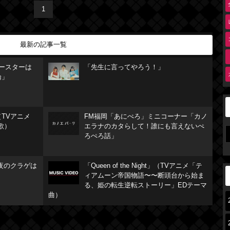
1
最新の記事一覧
リースターは
「先生に言ってやろう！」
論」
TVアニメ
FM福岡「あにぺろ」ミニコーナー「カノ
歌）
エラナのカタらして！誰にも言えないぺ
ろぺろ話」
夜のクラゲは
「Queen of the Night」（TVアニメ「テ
ィアムーン帝国物語〜〜断頭台から始ま
る、姫の転生逆転ストーリー」EDテーマ
曲）