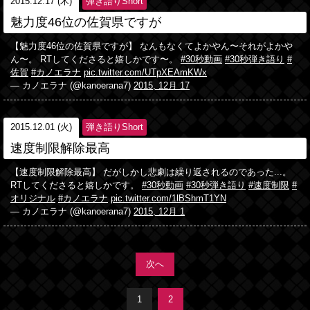
2015.12.17 (木)
弾き語りShort
魅力度46位の佐賀県ですが
【魅力度46位の佐賀県ですが】 なんもなくてよかやん〜それがよかや
ん〜。 RTしてくださると嬉しかです〜。
#30秒動画
#30秒弾き語り
#
佐賀
#カノエラナ
pic.twitter.com/UTpXEAmKWx
— カノエラナ (@kanoerana7)
2015, 12月 17
2015.12.01 (火)
弾き語りShort
速度制限解除最高
【速度制限解除最高】 だがしかし悲劇は繰り返されるのであった...。
RTしてくださると嬉しかです。
#30秒動画
#30秒弾き語り
#速度制限
#
オリジナル
#カノエラナ
pic.twitter.com/1lBShmT1YN
— カノエラナ (@kanoerana7)
2015, 12月 1
次へ
1
2