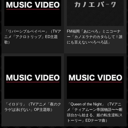
「リバーシブルベイベー」（TVア
FM福岡「あにぺろ」ミニコーナ
ニメ「アクロトリップ」ED主題
ー「カノエラナのカタらして！誰
歌）
にも言えないぺろぺろ話」
「イロドリ」（TVアニメ「夜のク
「Queen of the Night」（TVアニ
ラゲは泳げない」OP主題歌）
メ「ティアムーン帝国物語〜〜断
頭台から始まる、姫の転生逆転ス
トーリー」EDテーマ曲）