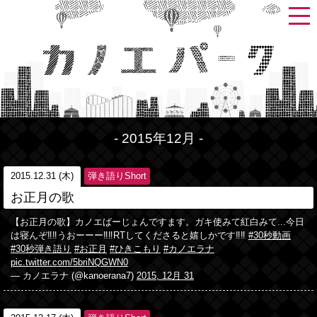
- 2015年12月 -
2015.12.31 (木)
弾き語りShort
お正月の歌
【お正月の歌】カノエばーじょんですます。ガキ使みて紅白みて...今日
は寝んぞ‼︎‼︎うおーーー‼︎‼︎RTしてくださると嬉しかです‼︎‼︎
#30秒動画
#30秒弾き語り
#お正月
#ひきこもり
#カノエラナ
pic.twitter.com/5briNQGWN0
— カノエラナ (@kanoerana7)
2015, 12月 31