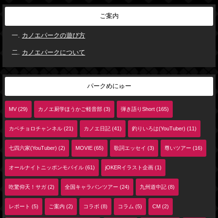
ご案内
カノエパークの遊び方
カノエパークについて
パークめにゅー
MV (29)
カノエ厨学ほうかご軽音部 (3)
弾き語りShort (165)
カベチョロチャンネル (21)
カノエ日記 (41)
釣りいろは(YouTuber) (11)
七四六家(YouTuber) (2)
MOVIE (65)
歌詞エッセイ (3)
尊いツアー (16)
オールナイトニッポンモバイル (61)
jOKERイラスト企画 (1)
吃驚仰天！サガ (2)
全国キャラバンツアー (24)
九州道中記 (8)
レポート (5)
ご案内 (2)
コラボ (8)
コラム (5)
CM (2)