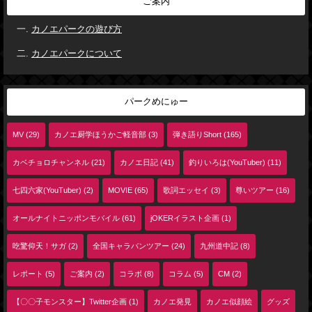
ご案内
カノエパークの遊び方
カノエパークについて
パークめにゅー
MV (29)
カノエ厨学ほうかご軽音部 (3)
弾き語りShort (165)
カベチョロチャンネル (21)
カノエ日記 (41)
釣りいろは(YouTuber) (11)
七四六家(YouTuber) (2)
MOVIE (65)
歌詞エッセイ (3)
尊いツアー (16)
オールナイトニッポンモバイル (61)
jOKERイラスト企画 (1)
吃驚仰天！サガ (2)
全国キャラバンツアー (24)
九州道中記 (8)
レポート (5)
ご案内 (2)
コラボ (8)
コラム (5)
CM (2)
【〇〇子モンスター】Twitter企画 (1)
カノエ発見
カノエ似顔絵
グッズ