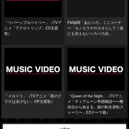
「リバーシブルベイベー」（TVア
FM福岡「あにぺろ」ミニコーナ
ニメ「アクロトリップ」ED主題
ー「カノエラナのカタらして！誰
歌）
にも言えないぺろぺろ話」
「イロドリ」（TVアニメ「夜のク
「Queen of the Night」（TVアニ
ラゲは泳げない」OP主題歌）
メ「ティアムーン帝国物語〜〜断
頭台から始まる、姫の転生逆転ス
トーリー」EDテーマ曲）