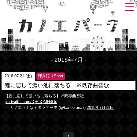
- 2018年7月 -
2018.07.21 (土)
弾き語りShort
鯉に恋して濃い池に落ちる ※既存曲替歌
【鯉に恋して濃い池に落ちる】※既存曲替歌
pic.twitter.com/rQHoQMH4Op
— カノエラナ@全国ツアー中 (@kanoerana7)
2018年7月21日