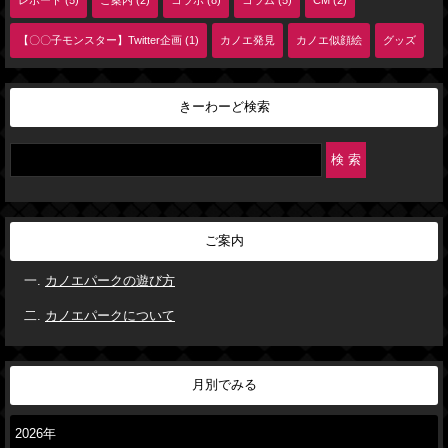
レポート (5)
ご案内 (2)
コラボ (8)
コラム (5)
CM (2)
【〇〇子モンスター】Twitter企画 (1)
カノエ発見
カノエ似顔絵
グッズ
きーわーど検索
ご案内
カノエパークの遊び方
カノエパークについて
月別でみる
2026年