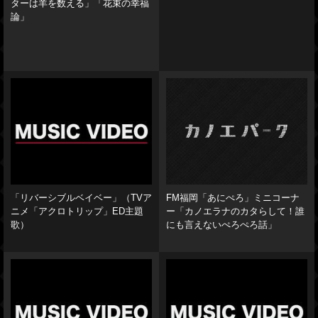
ターは羊を数える」「花束の幸福
論」
「リバーシブルベイベー」（TVア
FM福岡「あにぺろ」ミニコーナ
ニメ「アクロトリップ」ED主題
ー「カノエラナのカタらして！誰
歌）
にも言えないぺろぺろ話」