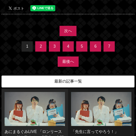
次へ
1
2
3
4
5
6
7
最後へ
最新の記事一覧
あにまるぐみLIVE 「ロンリース
「先生に言ってやろう！」