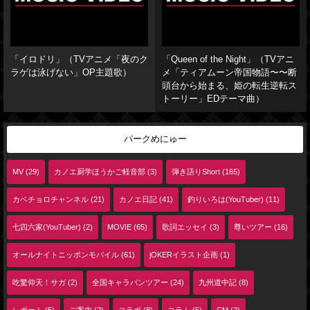
「イロドリ」（TVアニメ「夜のク
「Queen of the Night」（TVアニ
ラゲは泳げない」OP主題歌）
メ「ティアムーン帝国物語〜〜断
頭台から始まる、姫の転生逆転ス
トーリー」EDテーマ曲）
パークめにゅー
MV (29)
カノエ厨学ほうかご軽音部 (3)
弾き語りShort (165)
カベチョロチャンネル (21)
カノエ日記 (41)
釣りいろは(YouTuber) (11)
七四六家(YouTuber) (2)
MOVIE (65)
歌詞エッセイ (3)
尊いツアー (16)
オールナイトニッポンモバイル (61)
jOKERイラスト企画 (1)
吃驚仰天！サガ (2)
全国キャラバンツアー (24)
九州道中記 (8)