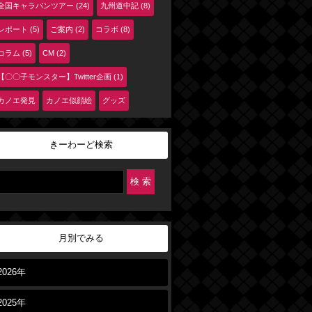
全国キャラバンツアー (24)
九州道中記 (8)
レポート (5)
ご案内 (2)
コラボ (8)
コラム (5)
CM (2)
【〇〇子モンスター】Twitter企画 (1)
カノエ発見
カノエ似顔絵
グッズ
きーわーど検索
月別でみる
2026年
2025年