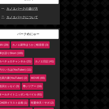
カノエパークの遊び方
カノエパークについて
パークめにゅー
MV (29)
カノエ厨学ほうかご軽音部 (3)
弾き語りShort (165)
カベチョロチャンネル (21)
カノエ日記 (41)
釣りいろは(YouTuber) (11)
七四六家(YouTuber) (2)
MOVIE (65)
歌詞エッセイ (3)
尊いツアー (16)
オールナイトニッポンモバイル (61)
jOKERイラスト企画 (1)
吃驚仰天！サガ (2)