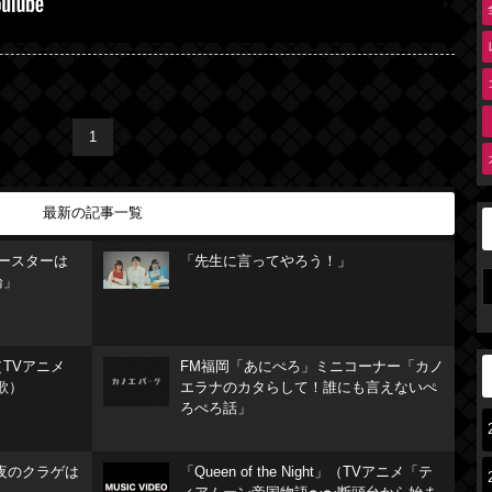
1
最新の記事一覧
リースターは
「先生に言ってやろう！」
論」
TVアニメ
FM福岡「あにぺろ」ミニコーナー「カノ
歌）
エラナのカタらして！誰にも言えないぺ
ろぺろ話」
夜のクラゲは
「Queen of the Night」（TVアニメ「テ