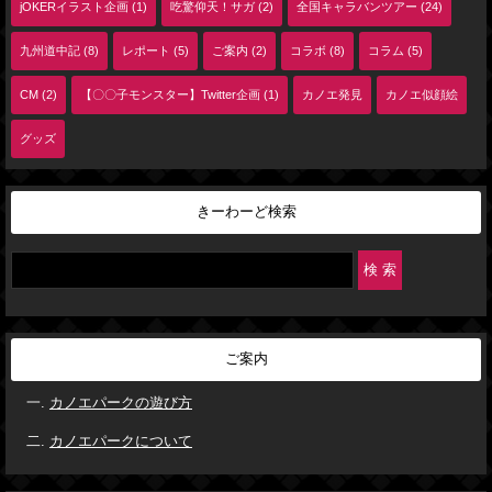
jOKERイラスト企画 (1)
吃驚仰天！サガ (2)
全国キャラバンツアー (24)
九州道中記 (8)
レポート (5)
ご案内 (2)
コラボ (8)
コラム (5)
CM (2)
【〇〇子モンスター】Twitter企画 (1)
カノエ発見
カノエ似顔絵
グッズ
きーわーど検索
ご案内
カノエパークの遊び方
カノエパークについて