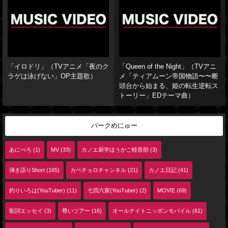
「イロドリ」（TVアニメ「夜のク
「Queen of the Night」（TVアニ
ラゲは泳げない」OP主題歌）
メ「ティアムーン帝国物語〜〜断
頭台から始まる、姫の転生逆転ス
トーリー」EDテーマ曲）
パークめにゅー
あにぺろ (1)
MV (33)
カノエ厨学ほうかご軽音部 (3)
弾き語りShort (165)
カベチョロチャンネル (21)
カノエ日記 (41)
釣りいろは(YouTuber) (11)
七四六家(YouTuber) (2)
MOVIE (69)
歌詞エッセイ (3)
尊いツアー (16)
オールナイトニッポンモバイル (61)