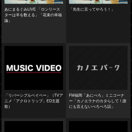
あにまるぐみLIVE 「ロンリース
「先生に言ってやろう！」
ターは羊を数える」「花束の幸福
論」
「リバーシブルベイベー」（TVア
FM福岡「あにぺろ」ミニコーナ
ニメ「アクロトリップ」ED主題
ー「カノエラナのカタらして！誰
歌）
にも言えないぺろぺろ話」