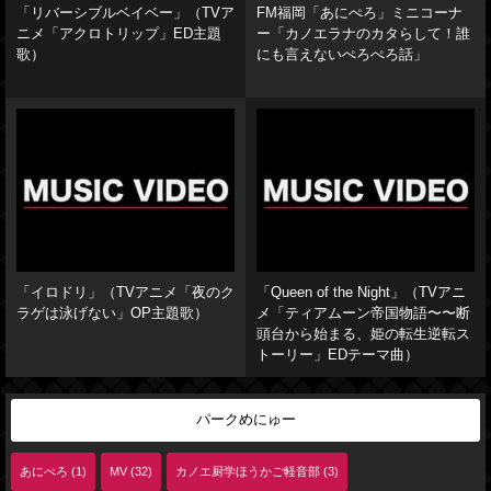
「リバーシブルベイベー」（TVア
FM福岡「あにぺろ」ミニコーナ
ニメ「アクロトリップ」ED主題
ー「カノエラナのカタらして！誰
歌）
にも言えないぺろぺろ話」
「イロドリ」（TVアニメ「夜のク
「Queen of the Night」（TVアニ
ラゲは泳げない」OP主題歌）
メ「ティアムーン帝国物語〜〜断
頭台から始まる、姫の転生逆転ス
トーリー」EDテーマ曲）
パークめにゅー
あにぺろ (1)
MV (32)
カノエ厨学ほうかご軽音部 (3)