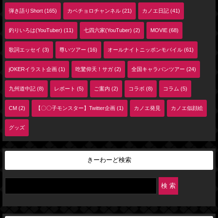
弾き語りShort (165)
カベチョロチャンネル (21)
カノエ日記 (41)
釣りいろは(YouTuber) (11)
七四六家(YouTuber) (2)
MOVIE (68)
歌詞エッセイ (3)
尊いツアー (16)
オールナイトニッポンモバイル (61)
jOKERイラスト企画 (1)
吃驚仰天！サガ (2)
全国キャラバンツアー (24)
九州道中記 (8)
レポート (5)
ご案内 (2)
コラボ (8)
コラム (5)
CM (2)
【〇〇子モンスター】Twitter企画 (1)
カノエ発見
カノエ似顔絵
グッズ
きーわーど検索