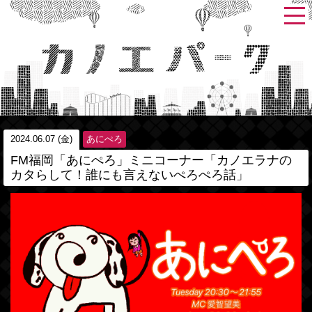
2024.06.07 (金)
あにぺろ
FM福岡「あにぺろ」ミニコーナー「カノエラナの
カタらして！誰にも言えないぺろぺろ話」