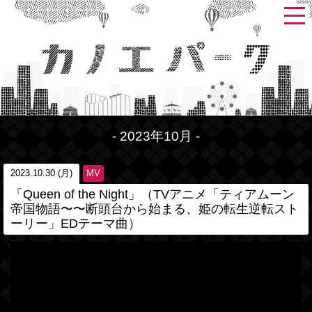
- 2023年10月 -
2023.10.30 (月)
MV
「Queen of the Night」（TVアニメ「ティアムーン
帝国物語〜〜断頭台から始まる、姫の転生逆転スト
ーリー」EDテーマ曲）