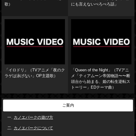
歌）
にも言えないぺろぺろ話」
「イロドリ」（TVアニメ「夜のク
「Queen of the Night」（TVアニ
ラゲは泳げない」OP主題歌）
メ「ティアムーン帝国物語〜〜断
頭台から始まる、姫の転生逆転ス
トーリー」EDテーマ曲）
ご案内
カノエパークの遊び方
カノエパークについて