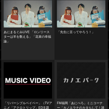
あにまるぐみLIVE 「ロンリース
「先生に言ってやろう！」
ターは羊を数える」「花束の幸福
論」
「リバーシブルベイベー」（TVア
FM福岡「あにぺろ」ミニコーナ
ニメ「アクロトリップ」ED主題
ー「カノエラナのカタらして！誰