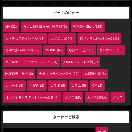
パークめにゅー
MV (31)
カノエ厨学ほうかご軽音部 (3)
弾き語りShort (165)
カベチョロチャンネル (21)
カノエ日記 (41)
釣りいろは(YouTuber) (11)
七四六家(YouTuber) (2)
MOVIE (67)
歌詞エッセイ (3)
尊いツアー (16)
オールナイトニッポンモバイル (61)
jOKERイラスト企画 (1)
吃驚仰天！サガ (2)
全国キャラバンツアー (24)
九州道中記 (8)
レポート (5)
ご案内 (2)
コラボ (8)
コラム (5)
CM (2)
【〇〇子モンスター】Twitter企画 (1)
カノエ発見
カノエ似顔絵
グッズ
きーわーど検索