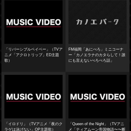
「リバーシブルベイベー」（TVア
FM福岡「あにぺろ」ミニコーナ
ニメ「アクロトリップ」ED主題
ー「カノエラナのカタらして！誰
歌）
にも言えないぺろぺろ話」
「イロドリ」（TVアニメ「夜のク
「Queen of the Night」（TVアニ
ラゲは泳げない」OP主題歌）
メ「ティアムーン帝国物語〜〜断