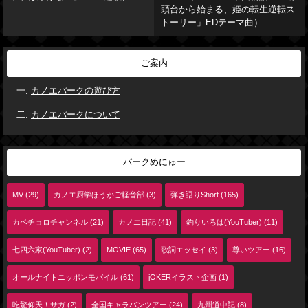
頭台から始まる、姫の転生逆転ス
トーリー」EDテーマ曲）
ご案内
カノエパークの遊び方
カノエパークについて
パークめにゅー
MV (29)
カノエ厨学ほうかご軽音部 (3)
弾き語りShort (165)
カベチョロチャンネル (21)
カノエ日記 (41)
釣りいろは(YouTuber) (11)
七四六家(YouTuber) (2)
MOVIE (65)
歌詞エッセイ (3)
尊いツアー (16)
オールナイトニッポンモバイル (61)
jOKERイラスト企画 (1)
吃驚仰天！サガ (2)
全国キャラバンツアー (24)
九州道中記 (8)