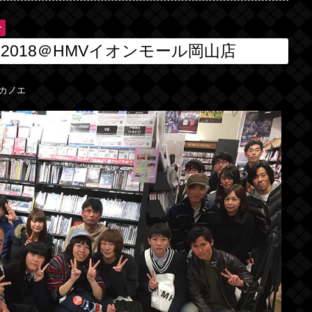
ー
018＠HMVイオンモール岡山店
カノエ