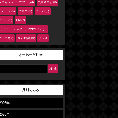
全国キャラバンツアー (24)
九州道中記 (8)
レポート (5)
ご案内 (2)
コラボ (8)
コラム (5)
CM (2)
【〇〇子モンスター】Twitter企画 (1)
カノエ発見
カノエ似顔絵
グッズ
きーわーど検索
月別でみる
2026年
2025年