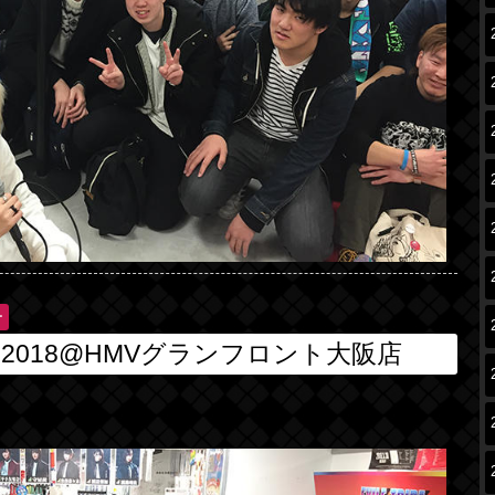
ー
018@HMVグランフロント大阪店