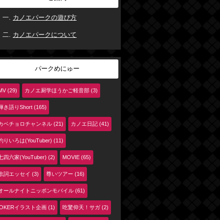
カノエパークの遊び方
カノエパークについて
パークめにゅー
MV (29)
カノエ厨学ほうかご軽音部 (3)
弾き語りShort (165)
カベチョロチャンネル (21)
カノエ日記 (41)
釣りいろは(YouTuber) (11)
七四六家(YouTuber) (2)
MOVIE (65)
歌詞エッセイ (3)
尊いツアー (16)
オールナイトニッポンモバイル (61)
jOKERイラスト企画 (1)
吃驚仰天！サガ (2)