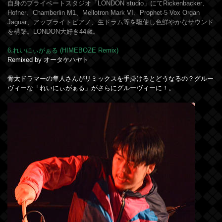
自身のプライベートスタジオ「LONDON studio」にてRickenbacker、
Hofner、Chamberlin M1、Mellotron Mark VI、Prophet-5 Vox Organ
Jaguar、アップライトピアノ、生ドラム等を駆使し色鮮やかなサウンド
を構築。LONDON大好き44歳。
6.れいにぃがぁる (HIMEBOZE Remix)
Remixed by オータケハヤト
骨太ドラマーの隼人さんがリミックスを手掛けるとどうなるの？グルー
ヴィーな「れいにぃがぁる」がさらにグルーヴィーに！。