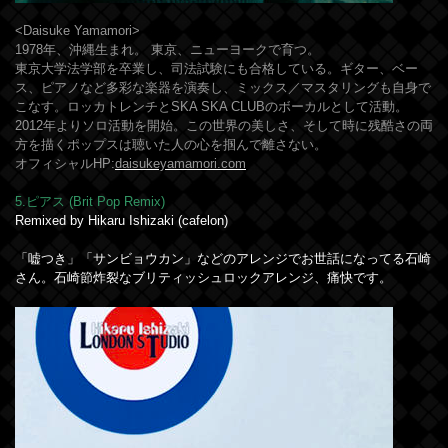
<Daisuke Yamamori>
1978年、沖縄生まれ。 東京、ニューヨークで育つ。
東京大学法学部を卒業し、司法試験にも合格している。ギター、ベー
ス、ピアノなど多彩な楽器を演奏し、ミックス／マスタリングも自身で
こなす。ロッカトレンチとSKA SKA CLUBのボーカルとして活動。
2012年よりソロ活動を開始。この世界の美しさ、そして時に残酷さの両
方を描くポップスは聴いた人の心を掴んで離さない。
オフィシャルHP:
daisukeyamamori.com
5.ピアス (Brit Pop Remix)
Remixed by Hikaru Ishizaki (cafelon)
「嘘つき」「サンビョウカン」などのアレンジでお世話になってる石崎
さん。石崎節炸裂なブリティッシュロックアレンジ、痛快です。