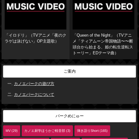
「イロドリ」（TVアニメ「夜のク
「Queen of the Night」（TVアニ
ラゲは泳げない」OP主題歌）
メ「ティアムーン帝国物語〜〜断
頭台から始まる、姫の転生逆転ス
トーリー」EDテーマ曲）
ご案内
カノエパークの遊び方
カノエパークについて
パークめにゅー
MV (29)
カノエ厨学ほうかご軽音部 (3)
弾き語りShort (165)