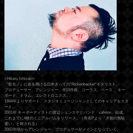
<Hikaru Ishizaki>
『歌モノ』に命を懸ける日本きっての"Rickenbacker"ギタリスト。
プロデューサー、アレンジャー、作詞作曲、コーラス、ベース 、キー
ボード、ドラム、エレクトロニクス。
1994年よりサポート、スタジオミュージシャンとしてのキャリアをスタ
ート。
2001年 キーボーディストの渡辺シュンスケとバンド「cafelon」結成。
これまでに4枚のミニアルバムをリリース。（有名Pより「才能の無駄
遣い」と称される）
2002年頃からアレンジャー、プロデュサーがメインとなっていく。