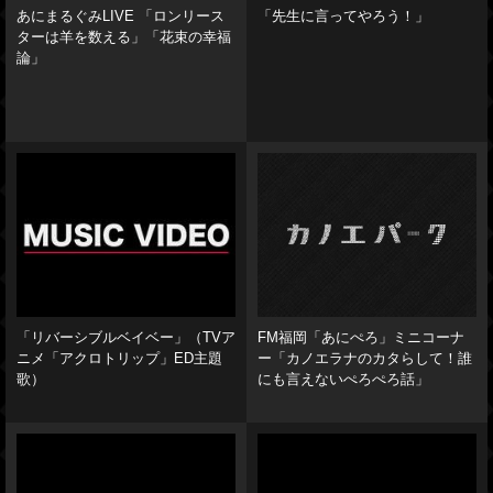
あにまるぐみLIVE 「ロンリース
「先生に言ってやろう！」
ターは羊を数える」「花束の幸福
論」
「リバーシブルベイベー」（TVア
FM福岡「あにぺろ」ミニコーナ
ニメ「アクロトリップ」ED主題
ー「カノエラナのカタらして！誰
歌）
にも言えないぺろぺろ話」