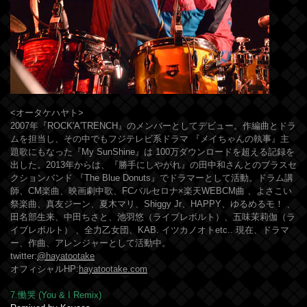
<オータケハヤト>
2007年『ROCK'A'TRENCH』のメンバーとしてデビュー。作編曲とドラ
ムを担当し、その中でもフジテレビ系ドラマ 『メイちゃんの執事』主
題歌にもなった『My SunShine』は 100万ダウンロードを超える記録を
出した。2013年からは、『勝手にしやがれ』の田中和さんとのブラスセ
クションバンド 『The Blue Donuts』でドラマーとして活動。ドラム講
師、CM楽曲、映画劇中歌、FCバルセロナ×楽天WEBCM曲 、よさこい
祭楽曲、真友ジーン、夏木マリ、Shiggy Jr、HAPPY、ゆるめるモ！ 、
田名部生来、中田ちさと、池羽悠（ライブレボルト）、五味茉莉伽（ラ
イブレボルト） 、全力乙女団、KAB. イツカノオトetc.. 現在、ドラマ
ー、作曲、アレンジャーとして活動中。
twitter:
@hayatootake
オフィシャルHP:
hayatootake.com
7.慟哭 (You & I Remix)