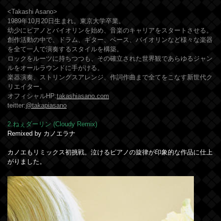
<Takashi Asano>
1989年10月20日生まれ。東京大学卒業。
幼少にピアノとバイオリンを始め、音楽のキャリアをスタートさせる。
創作活動の中で、ドラム、ギター、ベース、バイオリンなど様々な楽器
を全て一人で演奏するスタイルを構築。
ロックをルーツに持ちつつも、その確立された世界観であらゆるジャン
ルをオールラウンドに手がける。
楽器演奏、ストリングスアレンジ、作詞作曲まで全てをこなす新世代ク
リエイター。
オフィシャルHP:
takashiasano.com
teitter:
@takapiasano
2.ねぇダーリン (Cloudy Remix)
Remixed by カノエラナ
カノエもリミックス初挑戦。泣けるピアノの旋律が印象的な作品に仕上
がりました。