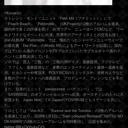
<Kovacs>
ストレンジ・モンド・ユニット『Petit Mit（プチミット）』にて
「Peach Beach」「Petitmitlle」（UKProject)の2枚のアルバムを発表。
国内外で多くの評価を受け、台湾ツアー、ニューヨークCMJなど、ワー
ルドワイドなイベントに出演。世界中のアーティストとの交流も深く、
2nd ALBUM「Petitmittle」では、憧れだったジャーマンニューウェーブ
の最右翼「Der Plan」のMoritz R氏によるアートワークが話題に。国内
ではアパレル系のイベントやTVブロスといったサブカルチャー系のイ
ベントに多数出演している。
ソロでは、芸人「三瓶」の「三瓶の39デイズ」楽曲提供、フジテレビ
「ラフくん」楽曲提供など、多数のエンターテイメント媒体へ楽曲を提
供。ヒカシューや有頂天、POLYSICSのリミックスや、木村カエラなど
多数のアーティストへの楽曲提供、プロデュース、アレンジなどを手が
けている。
また、自身のユニット「panaquonpe（パナコンペ）」では、
「SXSW2016」のオフィシャルショーへ出演。オースティンの人々に大
絶賛され、Japan NiteにてX-JapanのYOSHIKI様ともステージを共にし
た。
ソロとしては「Von A-Z」「Sunrise and the Tortoise」の2枚のアルバム
を発表しており、2018年1月1日に"Swirl coloured Rimbaud""NATSU NO
OKAWARI"の2枚のニューアルバムを同時配信し、話題を集めた。
twitter:
@
KxOxVxAxCxS