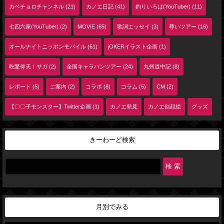
カベチョロチャンネル (21)
カノエ日記 (41)
釣りいろは(YouTuber) (11)
七四六家(YouTuber) (2)
MOVIE (65)
歌詞エッセイ (3)
尊いツアー (16)
オールナイトニッポンモバイル (61)
jOKERイラスト企画 (1)
吃驚仰天！サガ (2)
全国キャラバンツアー (24)
九州道中記 (8)
レポート (5)
ご案内 (2)
コラボ (8)
コラム (5)
CM (2)
【〇〇子モンスター】Twitter企画 (1)
カノエ発見
カノエ似顔絵
グッズ
きーわーど検索
月別でみる