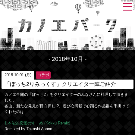
- 2018年10月 -
2018.10.01 (月)
コラボ
「ぼっち2りみっくす」クリエイター陣ご紹介
カノエ全開の「ぼっち2」をクリエイターのみなさんに料理して頂きま
した。
各曲、新たな発見が目白押し!?。遊び心満載で心踊る作品群を手掛けて
くれたのは、
1.本能的恋愛のすゝめ (Kokku Remix)
Remixed by Takashi Asano