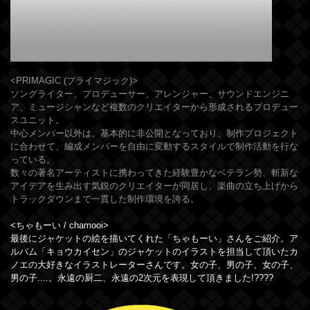
<
PRIMAGIC
(プライマジック)
>
ソングライター、プロデューサー、アレンジャー、サウンドエンジニ
ア、ミュージシャンなど複数のクリエイターから形成されるプロデュー
スユニット。
中心メンバー以外は、基本的に非公開となっており、制作プロジェクト
に合わせて、編成メンバーを自由に変動するスタイルで制作活動を行な
っている。
数々の著名アーティストに携わってきた経験豊かなベテラン勢、斬新な
アイデアを生み出す気鋭のクリエイターが同居し、楽曲の立ち上げから
トラックダウンまで一貫した制作環境を誇る。
<
ちゃもーい / chamooi
>
最後にジャケットの絵を描いてくれた「ちゃもーい」さんをご紹介。ア
ルバム「キョウカイセン」のジャケットのイラストを担当して頂いたカ
ノエの大好きなイラストレーターさんです。女の子、男の子、女の子、
男の子....。永遠の厨二、永遠の2次元を表現して頂きました!????