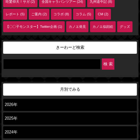
吃驚仰天！サガ (2)
全国キャラバンツアー (24)
九州道中記 (8)
レポート (5)
ご案内 (2)
コラボ (8)
コラム (5)
CM (2)
【〇〇子モンスター】Twitter企画 (1)
カノエ発見
カノエ似顔絵
グッズ
きーわーど検索
月別でみる
2026年
2025年
2024年