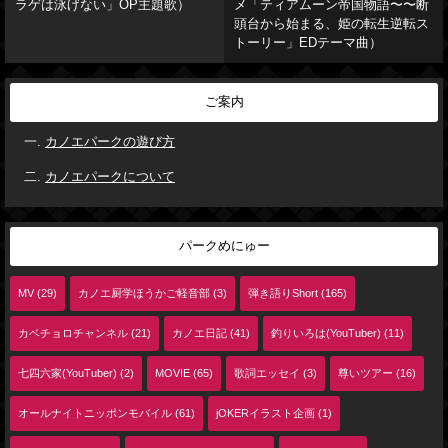
ラゲは泳げない」OP主題歌）
メ「ティアムーン帝国物語〜〜断
頭台から始まる、姫の転生逆転ス
トーリー」EDテーマ曲）
ご案内
カノエパークの遊び方
カノエパークについて
パークめにゅー
MV (29)
カノエ厨学ほうかご軽音部 (3)
弾き語りShort (165)
カベチョロチャンネル (21)
カノエ日記 (41)
釣りいろは(YouTuber) (11)
七四六家(YouTuber) (2)
MOVIE (65)
歌詞エッセイ (3)
尊いツアー (16)
オールナイトニッポンモバイル (61)
jOKERイラスト企画 (1)