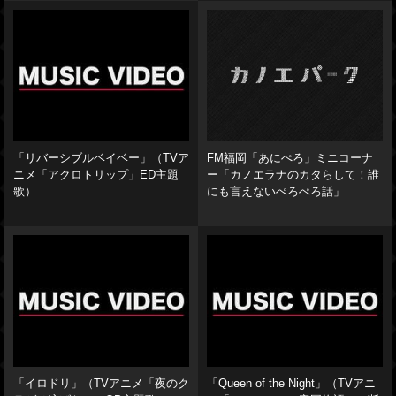
「リバーシブルベイベー」（TVア
FM福岡「あにぺろ」ミニコーナ
ニメ「アクロトリップ」ED主題
ー「カノエラナのカタらして！誰
歌）
にも言えないぺろぺろ話」
「イロドリ」（TVアニメ「夜のク
「Queen of the Night」（TVアニ