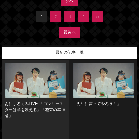
次へ
1
2
3
4
5
最後へ
最新の記事一覧
あにまるぐみLIVE 「ロンリース
「先生に言ってやろう！」
ターは羊を数える」「花束の幸福
論」