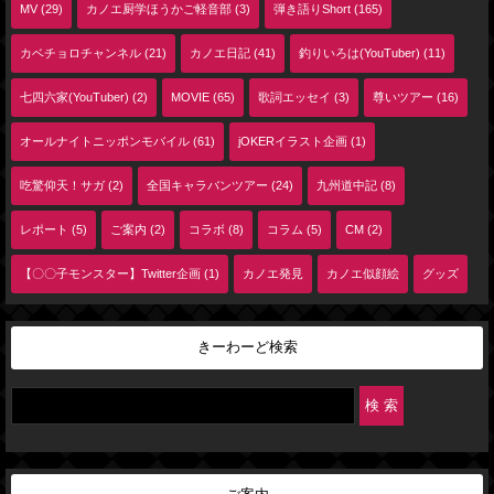
MV (29)
カノエ厨学ほうかご軽音部 (3)
弾き語りShort (165)
カベチョロチャンネル (21)
カノエ日記 (41)
釣りいろは(YouTuber) (11)
七四六家(YouTuber) (2)
MOVIE (65)
歌詞エッセイ (3)
尊いツアー (16)
オールナイトニッポンモバイル (61)
jOKERイラスト企画 (1)
吃驚仰天！サガ (2)
全国キャラバンツアー (24)
九州道中記 (8)
レポート (5)
ご案内 (2)
コラボ (8)
コラム (5)
CM (2)
【〇〇子モンスター】Twitter企画 (1)
カノエ発見
カノエ似顔絵
グッズ
きーわーど検索