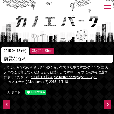
2015.04.18 (土)
弾き語りShort
前髪ななめ
♫まえがみななめ♫ さっき15秒くらいでできた歌です(((o(*ﾟ▽ﾟ*)o))) カ
ノエのこと覚えてくださるとがば嬉しかです‼︎‼︎ ライブにも気軽に遊び
にきてください✨
#30秒弾き語り
pic.twitter.com/yRyyGVE2yC
— カノエラナ (@kanoerana7)
2015, 4月 18