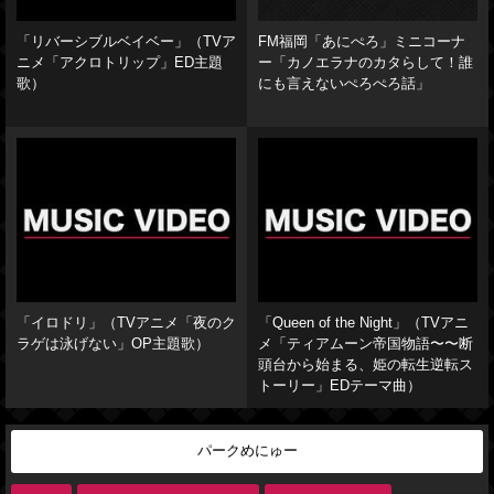
「リバーシブルベイベー」（TVア
FM福岡「あにぺろ」ミニコーナ
ニメ「アクロトリップ」ED主題
ー「カノエラナのカタらして！誰
歌）
にも言えないぺろぺろ話」
「イロドリ」（TVアニメ「夜のク
「Queen of the Night」（TVアニ
ラゲは泳げない」OP主題歌）
メ「ティアムーン帝国物語〜〜断
頭台から始まる、姫の転生逆転ス
トーリー」EDテーマ曲）
パークめにゅー