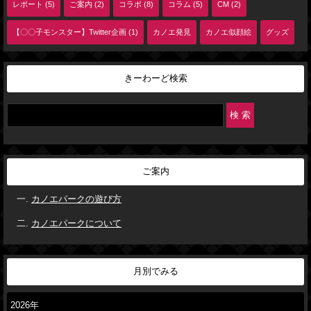
レポート (5)
ご案内 (2)
コラボ (8)
コラム (5)
CM (2)
【〇〇子モンスター】Twitter企画 (1)
カノエ発見
カノエ似顔絵
グッズ
きーわーど検索
ご案内
カノエパークの遊び方
カノエパークについて
月別でみる
2026年