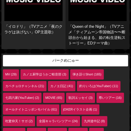
「イロドリ」（TVアニメ「夜のク
「Queen of the Night」（TVアニ
ラゲは泳げない」OP主題歌）
メ「ティアムーン帝国物語〜〜断
頭台から始まる、姫の転生逆転ス
トーリー」EDテーマ曲）
パークめにゅー
MV (29)
カノエ厨学ほうかご軽音部 (3)
弾き語りShort (165)
カベチョロチャンネル (21)
カノエ日記 (41)
釣りいろは(YouTuber) (11)
七四六家(YouTuber) (2)
MOVIE (65)
歌詞エッセイ (3)
尊いツアー (16)
オールナイトニッポンモバイル (61)
jOKERイラスト企画 (1)
吃驚仰天！サガ (2)
全国キャラバンツアー (24)
九州道中記 (8)