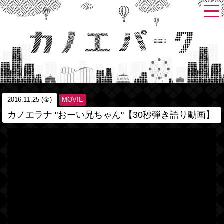
2016.11.25 (金)
MOVIE
カノエラナ "おーい兄ちゃん"【30秒弾き語り動画】