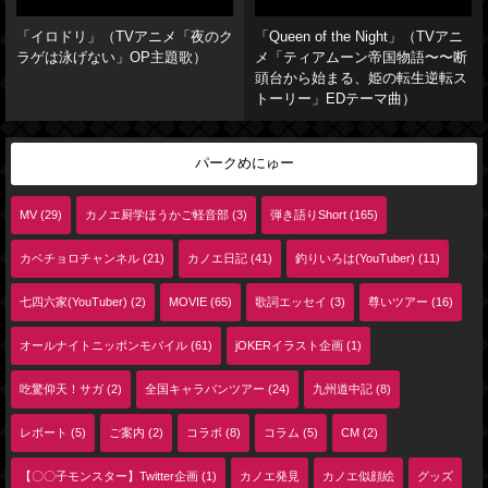
「イロドリ」（TVアニメ「夜のク
「Queen of the Night」（TVアニ
ラゲは泳げない」OP主題歌）
メ「ティアムーン帝国物語〜〜断
頭台から始まる、姫の転生逆転ス
トーリー」EDテーマ曲）
パークめにゅー
MV (29)
カノエ厨学ほうかご軽音部 (3)
弾き語りShort (165)
カベチョロチャンネル (21)
カノエ日記 (41)
釣りいろは(YouTuber) (11)
七四六家(YouTuber) (2)
MOVIE (65)
歌詞エッセイ (3)
尊いツアー (16)
オールナイトニッポンモバイル (61)
jOKERイラスト企画 (1)
吃驚仰天！サガ (2)
全国キャラバンツアー (24)
九州道中記 (8)
レポート (5)
ご案内 (2)
コラボ (8)
コラム (5)
CM (2)
【〇〇子モンスター】Twitter企画 (1)
カノエ発見
カノエ似顔絵
グッズ