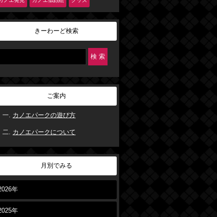
カノエ発見
カノエ似顔絵
グッズ
きーわーど検索
ご案内
カノエパークの遊び方
カノエパークについて
月別でみる
2026年
2025年