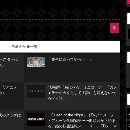
最新の記事一覧
リースターは
「先生に言ってやろう！」
論」
TVアニメ
FM福岡「あにぺろ」ミニコーナー「カノ
歌）
エラナのカタらして！誰にも言えないぺ
ろぺろ話」
夜のクラゲは
「Queen of the Night」（TVアニメ「テ
ィアムーン帝国物語〜〜断頭台から始ま
る、姫の転生逆転ストーリー」EDテーマ