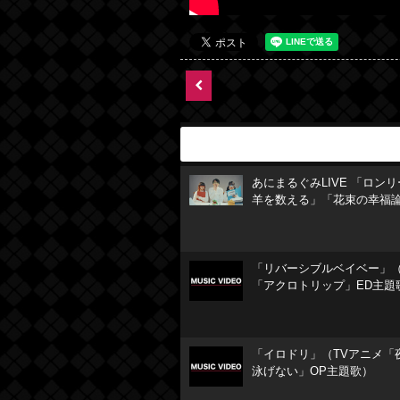
あにまるぐみLIVE 「ロン
羊を数える」「花束の幸福
「リバーシブルベイベー」（
「アクロトリップ」ED主題
「イロドリ」（TVアニメ「
泳げない」OP主題歌）