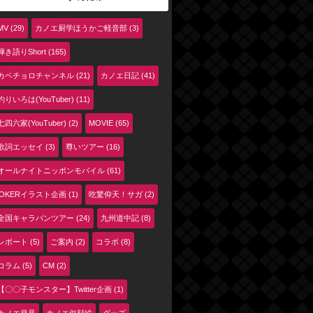
MV (29)
カノエ厨学ほうかご軽音部 (3)
弾き語りShort (165)
カベチョロチャンネル (21)
カノエ日記 (41)
釣りいろは(YouTuber) (11)
七四六家(YouTuber) (2)
MOVIE (65)
歌詞エッセイ (3)
尊いツアー (16)
オールナイトニッポンモバイル (61)
jOKERイラスト企画 (1)
吃驚仰天！サガ (2)
全国キャラバンツアー (24)
九州道中記 (8)
レポート (5)
ご案内 (2)
コラボ (8)
コラム (5)
CM (2)
【〇〇子モンスター】Twitter企画 (1)