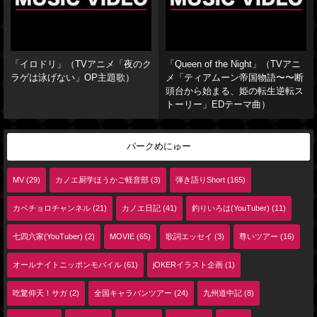
「イロドリ」（TVアニメ「夜のク
「Queen of the Night」（TVアニ
ラゲは泳げない」OP主題歌）
メ「ティアムーン帝国物語〜〜断
頭台から始まる、姫の転生逆転ス
トーリー」EDテーマ曲）
パークめにゅー
MV (29)
カノエ厨学ほうかご軽音部 (3)
弾き語りShort (165)
カベチョロチャンネル (21)
カノエ日記 (41)
釣りいろは(YouTuber) (11)
七四六家(YouTuber) (2)
MOVIE (65)
歌詞エッセイ (3)
尊いツアー (16)
オールナイトニッポンモバイル (61)
jOKERイラスト企画 (1)
吃驚仰天！サガ (2)
全国キャラバンツアー (24)
九州道中記 (8)