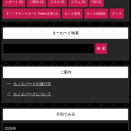
レポート (5)
ご案内 (2)
コラボ (8)
コラム (5)
CM (2)
【〇〇子モンスター】Twitter企画 (1)
カノエ発見
カノエ似顔絵
グッズ
きーわーど検索
ご案内
カノエパークの遊び方
カノエパークについて
月別でみる
2026年