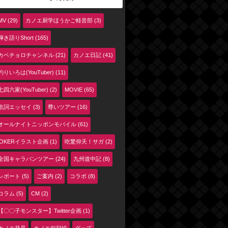
MV (29)
カノエ厨学ほうかご軽音部 (3)
弾き語りShort (165)
カベチョロチャンネル (21)
カノエ日記 (41)
釣りいろは(YouTuber) (11)
七四六家(YouTuber) (2)
MOVIE (65)
歌詞エッセイ (3)
尊いツアー (16)
オールナイトニッポンモバイル (61)
jOKERイラスト企画 (1)
吃驚仰天！サガ (2)
全国キャラバンツアー (24)
九州道中記 (8)
レポート (5)
ご案内 (2)
コラボ (8)
コラム (5)
CM (2)
【〇〇子モンスター】Twitter企画 (1)