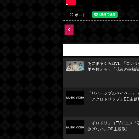
あにまるぐみLIVE 「ロン
羊を数える」「花束の幸福
「リバーシブルベイベー」（
「アクロトリップ」ED主題
「イロドリ」（TVアニメ「
泳げない」OP主題歌）