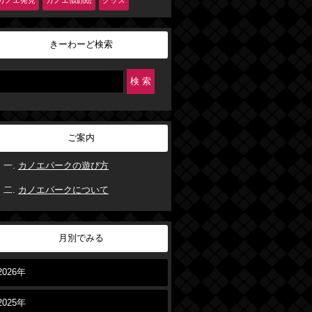
カノエ発見
カノエ似顔絵
グッズ
きーわーど検索
ご案内
カノエパークの遊び方
カノエパークについて
月別でみる
2026年
2025年