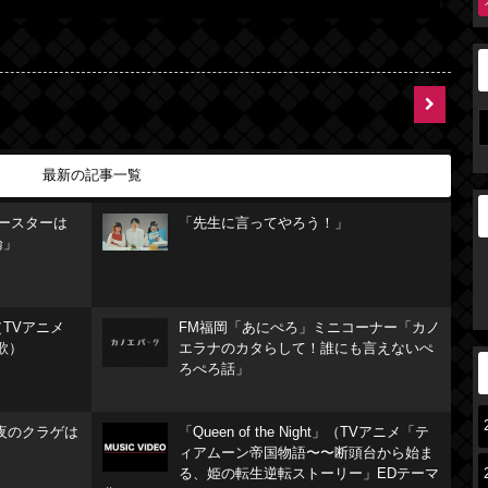
最新の記事一覧
リースターは
「先生に言ってやろう！」
論」
TVアニメ
FM福岡「あにぺろ」ミニコーナー「カノ
歌）
エラナのカタらして！誰にも言えないぺ
ろぺろ話」
夜のクラゲは
「Queen of the Night」（TVアニメ「テ
ィアムーン帝国物語〜〜断頭台から始ま
る、姫の転生逆転ストーリー」EDテーマ