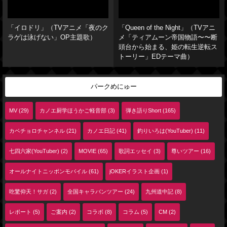
「イロドリ」（TVアニメ「夜のク
「Queen of the Night」（TVアニ
ラゲは泳げない」OP主題歌）
メ「ティアムーン帝国物語〜〜断
頭台から始まる、姫の転生逆転ス
トーリー」EDテーマ曲）
パークめにゅー
MV (29)
カノエ厨学ほうかご軽音部 (3)
弾き語りShort (165)
カベチョロチャンネル (21)
カノエ日記 (41)
釣りいろは(YouTuber) (11)
七四六家(YouTuber) (2)
MOVIE (65)
歌詞エッセイ (3)
尊いツアー (16)
オールナイトニッポンモバイル (61)
jOKERイラスト企画 (1)
吃驚仰天！サガ (2)
全国キャラバンツアー (24)
九州道中記 (8)
レポート (5)
ご案内 (2)
コラボ (8)
コラム (5)
CM (2)