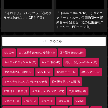
「イロドリ」（TVアニメ「夜のク
「Queen of the Night」（TVアニ
ラゲは泳げない」OP主題歌）
メ「ティアムーン帝国物語〜〜断
頭台から始まる、姫の転生逆転ス
トーリー」EDテーマ曲）
パークめにゅー
MV (29)
カノエ厨学ほうかご軽音部 (3)
弾き語りShort (165)
カベチョロチャンネル (21)
カノエ日記 (41)
釣りいろは(YouTuber) (11)
七四六家(YouTuber) (2)
MOVIE (65)
歌詞エッセイ (3)
尊いツアー (16)
オールナイトニッポンモバイル (61)
jOKERイラスト企画 (1)
吃驚仰天！サガ (2)
全国キャラバンツアー (24)
九州道中記 (8)
レポート (5)
ご案内 (2)
コラボ (8)
コラム (5)
CM (2)