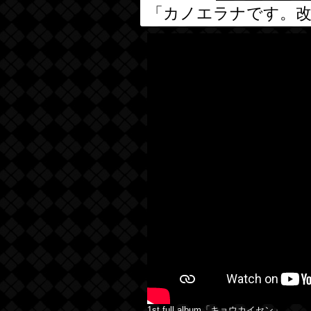
「カノエラナです。
1st full album「キョウカイセン」