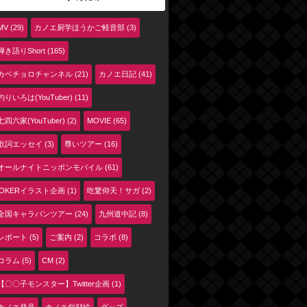
MV (29)
カノエ厨学ほうかご軽音部 (3)
弾き語りShort (165)
カベチョロチャンネル (21)
カノエ日記 (41)
釣りいろは(YouTuber) (11)
七四六家(YouTuber) (2)
MOVIE (65)
歌詞エッセイ (3)
尊いツアー (16)
オールナイトニッポンモバイル (61)
jOKERイラスト企画 (1)
吃驚仰天！サガ (2)
全国キャラバンツアー (24)
九州道中記 (8)
レポート (5)
ご案内 (2)
コラボ (8)
コラム (5)
CM (2)
【〇〇子モンスター】Twitter企画 (1)