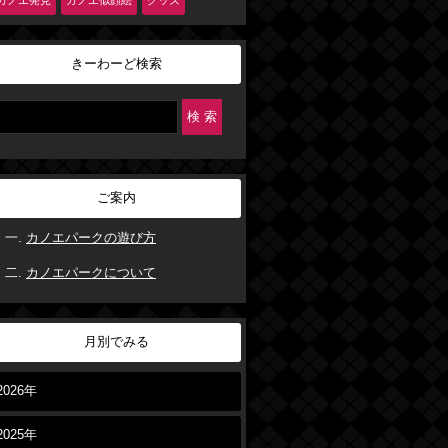
カノエ発見
カノエ似顔絵
グッズ
きーわーど検索
ご案内
カノエパークの遊び方
カノエパークについて
月別でみる
2026年
2025年