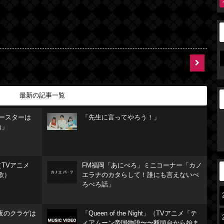
最新の記事一覧
リースターは
「先生に言ってやろう！」
論」
TVアニメ
FM福岡「あにぺろ」ミニコーナー「カノ
歌）
エラナのカタらして！誰にも言えないぺ
ろぺろ話」
夜のクラゲは
「Queen of the Night」（TVアニメ「テ
ィアムーン帝国物語〜〜断頭台から始ま