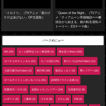
「イロドリ」（TVアニメ「夜のク
「Queen of the Night」（TVアニ
ラゲは泳げない」OP主題歌）
メ「ティアムーン帝国物語〜〜断
頭台から始まる、姫の転生逆転ス
トーリー」EDテーマ曲）
パークめにゅー
MV (29)
カノエ厨学ほうかご軽音部 (3)
弾き語りShort (165)
カベチョロチャンネル (21)
カノエ日記 (41)
釣りいろは(YouTuber) (11)
七四六家(YouTuber) (2)
MOVIE (65)
歌詞エッセイ (3)
尊いツアー (16)
オールナイトニッポンモバイル (61)
jOKERイラスト企画 (1)
吃驚仰天！サガ (2)
全国キャラバンツアー (24)
九州道中記 (8)
レポート (5)
ご案内 (2)
コラボ (8)
コラム (5)
CM (2)