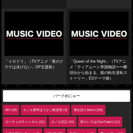
「イロドリ」（TVアニメ「夜のク
「Queen of the Night」（TVアニ
ラゲは泳げない」OP主題歌）
メ「ティアムーン帝国物語〜〜断
頭台から始まる、姫の転生逆転ス
トーリー」EDテーマ曲）
パークめにゅー
MV (29)
カノエ厨学ほうかご軽音部 (3)
弾き語りShort (165)
カベチョロチャンネル (21)
カノエ日記 (41)
釣りいろは(YouTuber) (11)