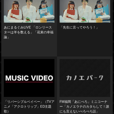
あにまるぐみLIVE 「ロンリース
「先生に言ってやろう！」
ターは羊を数える」「花束の幸福
論」
「リバーシブルベイベー」（TVア
FM福岡「あにぺろ」ミニコーナ
ニメ「アクロトリップ」ED主題
ー「カノエラナのカタらして！誰
歌）
にも言えないぺろぺろ話」