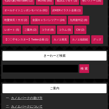
七四六家(YouTuber) (2)
MOVIE (65)
歌詞エッセイ (3)
尊いツアー (16)
オールナイトニッポンモバイル (61)
jOKERイラスト企画 (1)
吃驚仰天！サガ (2)
全国キャラバンツアー (24)
九州道中記 (8)
レポート (5)
ご案内 (2)
コラボ (8)
コラム (5)
CM (2)
【〇〇子モンスター】Twitter企画 (1)
カノエ発見
カノエ似顔絵
グッズ
きーわーど検索
ご案内
カノエパークの遊び方
カノエパークについて