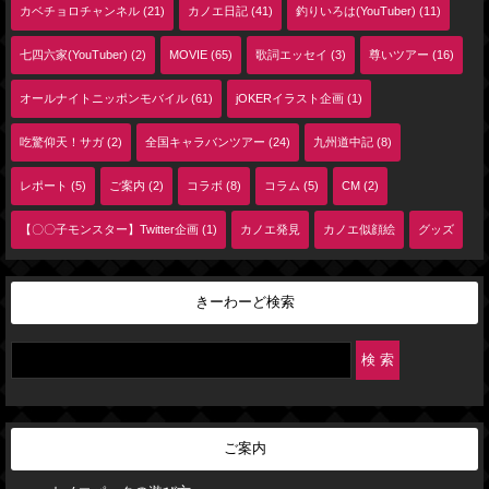
カベチョロチャンネル (21)
カノエ日記 (41)
釣りいろは(YouTuber) (11)
七四六家(YouTuber) (2)
MOVIE (65)
歌詞エッセイ (3)
尊いツアー (16)
オールナイトニッポンモバイル (61)
jOKERイラスト企画 (1)
吃驚仰天！サガ (2)
全国キャラバンツアー (24)
九州道中記 (8)
レポート (5)
ご案内 (2)
コラボ (8)
コラム (5)
CM (2)
【〇〇子モンスター】Twitter企画 (1)
カノエ発見
カノエ似顔絵
グッズ
きーわーど検索
ご案内