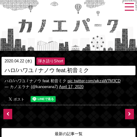
2020.04.22 (水)
弾き語りShort
ハロ/ハワユ / ナノウ feat.初音ミク
ハロ/ハワユ / ナノウ feat.初音ミク
pic.twitter.com/wkzaW7M3CD
— カノエラナ (@kanoerana7)
April 17, 2020
最新の記事一覧