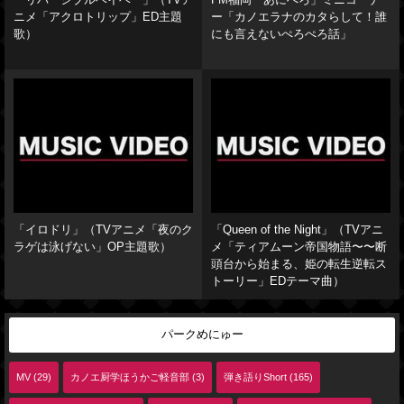
「リバーシブルベイベー」（TVア
FM福岡「あにぺろ」ミニコーナ
ニメ「アクロトリップ」ED主題
ー「カノエラナのカタらして！誰
歌）
にも言えないぺろぺろ話」
「イロドリ」（TVアニメ「夜のク
「Queen of the Night」（TVアニ
ラゲは泳げない」OP主題歌）
メ「ティアムーン帝国物語〜〜断
頭台から始まる、姫の転生逆転ス
トーリー」EDテーマ曲）
パークめにゅー
MV (29)
カノエ厨学ほうかご軽音部 (3)
弾き語りShort (165)