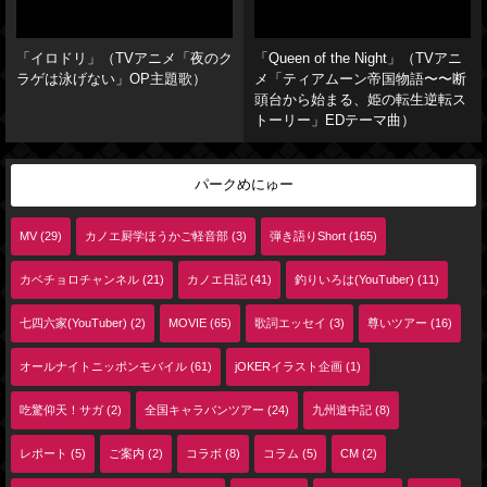
「イロドリ」（TVアニメ「夜のク
「Queen of the Night」（TVアニ
ラゲは泳げない」OP主題歌）
メ「ティアムーン帝国物語〜〜断
頭台から始まる、姫の転生逆転ス
トーリー」EDテーマ曲）
パークめにゅー
MV (29)
カノエ厨学ほうかご軽音部 (3)
弾き語りShort (165)
カベチョロチャンネル (21)
カノエ日記 (41)
釣りいろは(YouTuber) (11)
七四六家(YouTuber) (2)
MOVIE (65)
歌詞エッセイ (3)
尊いツアー (16)
オールナイトニッポンモバイル (61)
jOKERイラスト企画 (1)
吃驚仰天！サガ (2)
全国キャラバンツアー (24)
九州道中記 (8)
レポート (5)
ご案内 (2)
コラボ (8)
コラム (5)
CM (2)