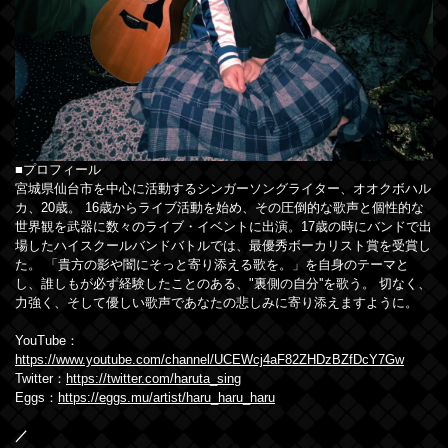
■プロフィール
宮城県仙台市を中心に活動するシンガーソングライター、オオクボハル
カ、20歳。 16歳からライブ活動を始め、その圧倒的な歌声と個性的な
世界観を武器に数々のライブ・イベントに出演。17歳の時にバンドで出
場したハイスクールバンドバトルでは、最優秀ボーカリスト賞を受賞し
た。 「貴方の影や闇にそっと寄り添える歌を。」を自身のテーマと
し、誰しもが必ず経験したことのある、"裏側の自分''を歌う。 切なく、
力強く、そして優しい歌声であなたの悲しみに寄り添えますように。
YouTube：
https://www.youtube.com/channel/UCEWcj4aF82ZHDzBZfDcY7Gw
Twitter：
https://twitter.com/haruta_sing
Eggs：
https://eggs.mu/artist/haru_haru_haru
／