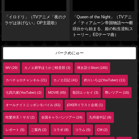
「イロドリ」（TVアニメ「夜のク
「Queen of the Night」（TVアニ
ラゲは泳げない」OP主題歌）
メ「ティアムーン帝国物語〜〜断
頭台から始まる、姫の転生逆転ス
トーリー」EDテーマ曲）
パークめにゅー
MV (29)
カノエ厨学ほうかご軽音部 (3)
弾き語りShort (165)
カベチョロチャンネル (21)
カノエ日記 (41)
釣りいろは(YouTuber) (11)
七四六家(YouTuber) (2)
MOVIE (65)
歌詞エッセイ (3)
尊いツアー (16)
オールナイトニッポンモバイル (61)
jOKERイラスト企画 (1)
吃驚仰天！サガ (2)
全国キャラバンツアー (24)
九州道中記 (8)
レポート (5)
ご案内 (2)
コラボ (8)
コラム (5)
CM (2)