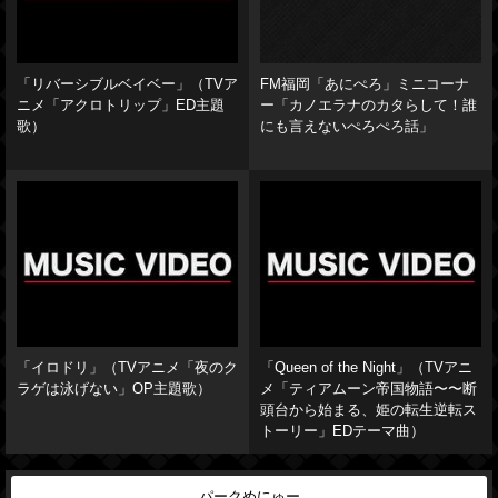
「リバーシブルベイベー」（TVア
FM福岡「あにぺろ」ミニコーナ
ニメ「アクロトリップ」ED主題
ー「カノエラナのカタらして！誰
歌）
にも言えないぺろぺろ話」
「イロドリ」（TVアニメ「夜のク
「Queen of the Night」（TVアニ
ラゲは泳げない」OP主題歌）
メ「ティアムーン帝国物語〜〜断
頭台から始まる、姫の転生逆転ス
トーリー」EDテーマ曲）
パークめにゅー