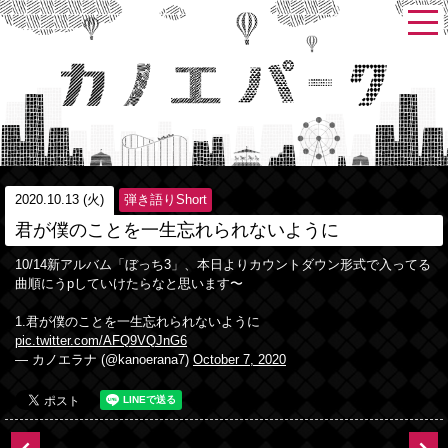
2020.10.13 (火)
弾き語りShort
君が僕のことを一生忘れられないように
10/14新アルバム「ぼっち3」、本日よりカウントダウン形式で入ってる
曲順にうpしていけたらなと思います〜
1.君が僕のことを一生忘れられないように
pic.twitter.com/AFQ9VQJnG6
— カノエラナ (@kanoerana7)
October 7, 2020