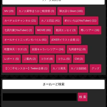
MV (29)
カノエ厨学ほうかご軽音部 (3)
弾き語りShort (165)
カベチョロチャンネル (21)
カノエ日記 (41)
釣りいろは(YouTuber) (11)
七四六家(YouTuber) (2)
MOVIE (65)
歌詞エッセイ (3)
尊いツアー (16)
オールナイトニッポンモバイル (61)
jOKERイラスト企画 (1)
吃驚仰天！サガ (2)
全国キャラバンツアー (24)
九州道中記 (8)
レポート (5)
ご案内 (2)
コラボ (8)
コラム (5)
CM (2)
【〇〇子モンスター】Twitter企画 (1)
カノエ発見
カノエ似顔絵
グッズ
きーわーど検索