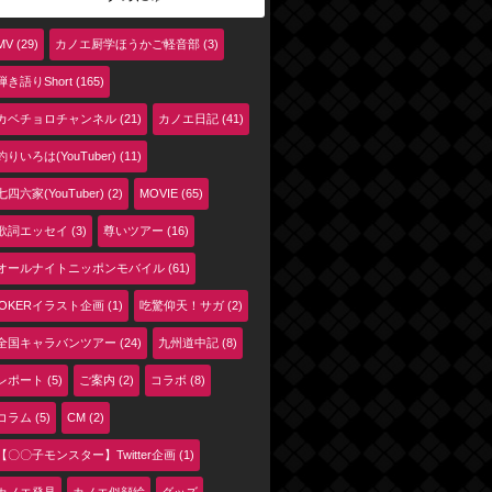
MV (29)
カノエ厨学ほうかご軽音部 (3)
弾き語りShort (165)
カベチョロチャンネル (21)
カノエ日記 (41)
釣りいろは(YouTuber) (11)
七四六家(YouTuber) (2)
MOVIE (65)
歌詞エッセイ (3)
尊いツアー (16)
オールナイトニッポンモバイル (61)
jOKERイラスト企画 (1)
吃驚仰天！サガ (2)
全国キャラバンツアー (24)
九州道中記 (8)
レポート (5)
ご案内 (2)
コラボ (8)
コラム (5)
CM (2)
【〇〇子モンスター】Twitter企画 (1)