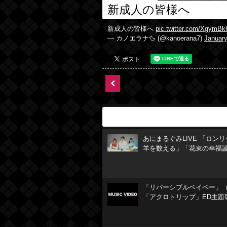
新成人の皆様へ
新成人の皆様へ
pic.twitter.com/XgymB
— カノエラナ🦆 (@kanoerana7)
January
あにまるぐみLIVE 「ロン
羊を数える」「花束の幸福
「リバーシブルベイベー」（
「アクロトリップ」ED主題