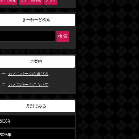
カノエ発見
カノエ似顔絵
グッズ
きーわーど検索
ご案内
カノエパークの遊び方
カノエパークについて
月別でみる
2026年
2025年