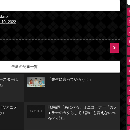
k6bmx
 10, 2022
最新の記事一覧
リースターは
「先生に言ってやろう！」
論」
TVアニメ
FM福岡「あにぺろ」ミニコーナー「カノ
歌）
エラナのカタらして！誰にも言えないぺ
ろぺろ話」