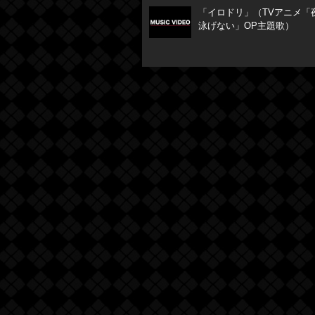
「イロドリ」（TVアニメ「
泳げない」OP主題歌）