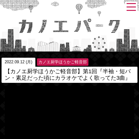
2022.09.12 (月)
カノエ厨学ほうかご軽音部
【カノエ厨学ほうかご軽音部】第1回『半袖・短パ
ン・素足だった頃にカラオケでよく歌ってた3曲』