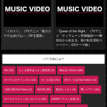
「イロドリ」（TVアニメ「夜のク
「Queen of the Night」（TVアニ
ラゲは泳げない」OP主題歌）
メ「ティアムーン帝国物語〜〜断
頭台から始まる、姫の転生逆転ス
トーリー」EDテーマ曲）
パークめにゅー
MV (29)
カノエ厨学ほうかご軽音部 (3)
弾き語りShort (165)
カベチョロチャンネル (21)
カノエ日記 (41)
釣りいろは(YouTuber) (11)
七四六家(YouTuber) (2)
MOVIE (65)
歌詞エッセイ (3)
尊いツアー (16)
オールナイトニッポンモバイル (61)
jOKERイラスト企画 (1)