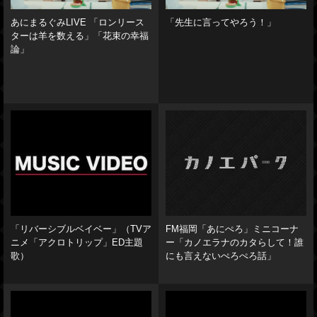
あにまるぐみLIVE 「ロンリース
「先生に言ってやろう！」
ターは羊を数える」「花束の幸福
論」
「リバーシブルベイベー」（TVア
FM福岡「あにぺろ」ミニコーナ
ニメ「アクロトリップ」ED主題
ー「カノエラナのカタらして！誰
歌）
にも言えないぺろぺろ話」