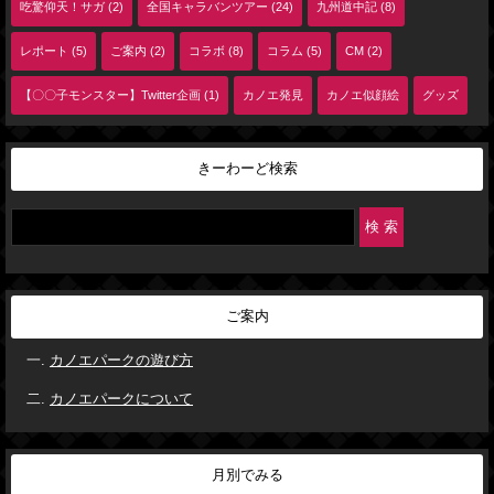
吃驚仰天！サガ (2)
全国キャラバンツアー (24)
九州道中記 (8)
レポート (5)
ご案内 (2)
コラボ (8)
コラム (5)
CM (2)
【〇〇子モンスター】Twitter企画 (1)
カノエ発見
カノエ似顔絵
グッズ
きーわーど検索
ご案内
カノエパークの遊び方
カノエパークについて
月別でみる