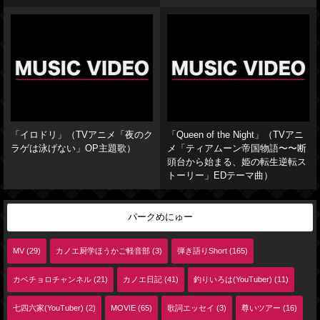
「イロドリ」（TVアニメ「夜のク
「Queen of the Night」（TVアニ
ラゲは泳げない」OP主題歌）
メ「ティアムーン帝国物語〜〜断
頭台から始まる、姫の転生逆転ス
トーリー」EDテーマ曲）
パークめにゅー
MV (29)
カノエ厨学ほうかご軽音部 (3)
弾き語りShort (165)
カベチョロチャンネル (21)
カノエ日記 (41)
釣りいろは(YouTuber) (11)
七四六家(YouTuber) (2)
MOVIE (65)
歌詞エッセイ (3)
尊いツアー (16)