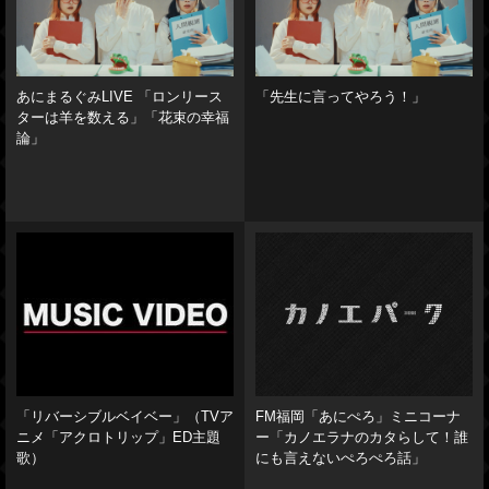
あにまるぐみLIVE 「ロンリース
「先生に言ってやろう！」
ターは羊を数える」「花束の幸福
論」
「リバーシブルベイベー」（TVア
FM福岡「あにぺろ」ミニコーナ
ニメ「アクロトリップ」ED主題
ー「カノエラナのカタらして！誰
歌）
にも言えないぺろぺろ話」