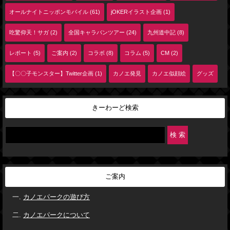
オールナイトニッポンモバイル (61)
jOKERイラスト企画 (1)
吃驚仰天！サガ (2)
全国キャラバンツアー (24)
九州道中記 (8)
レポート (5)
ご案内 (2)
コラボ (8)
コラム (5)
CM (2)
【〇〇子モンスター】Twitter企画 (1)
カノエ発見
カノエ似顔絵
グッズ
きーわーど検索
ご案内
カノエパークの遊び方
カノエパークについて