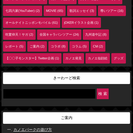
七四六家(YouTuber) (2)
MOVIE (65)
歌詞エッセイ (3)
尊いツアー (16)
オールナイトニッポンモバイル (61)
jOKERイラスト企画 (1)
吃驚仰天！サガ (2)
全国キャラバンツアー (24)
九州道中記 (8)
レポート (5)
ご案内 (2)
コラボ (8)
コラム (5)
CM (2)
【〇〇子モンスター】Twitter企画 (1)
カノエ発見
カノエ似顔絵
グッズ
きーわーど検索
ご案内
カノエパークの遊び方