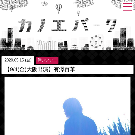
2020.05.15 (金)
尊いツアー
【9/4(金)大阪出演】有澤百華