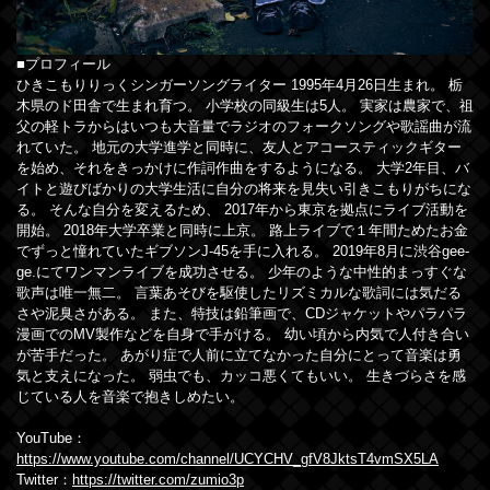
■プロフィール
ひきこもりりっくシンガーソングライター 1995年4月26日生まれ。 栃
木県のド田舎で生まれ育つ。 小学校の同級生は5人。 実家は農家で、祖
父の軽トラからはいつも大音量でラジオのフォークソングや歌謡曲が流
れていた。 地元の大学進学と同時に、友人とアコースティックギター
を始め、それをきっかけに作詞作曲をするようになる。 大学2年目、バ
イトと遊びばかりの大学生活に自分の将来を見失い引きこもりがちにな
る。 そんな自分を変えるため、 2017年から東京を拠点にライブ活動を
開始。 2018年大学卒業と同時に上京。 路上ライブで１年間ためたお金
でずっと憧れていたギブソンJ-45を手に入れる。 2019年8月に渋谷gee-
ge.にてワンマンライブを成功させる。 少年のような中性的まっすぐな
歌声は唯一無二。 言葉あそびを駆使したリズミカルな歌詞には気だる
さや泥臭さがある。 また、特技は鉛筆画で、CDジャケットやパラパラ
漫画でのMV製作などを自身で手がける。 幼い頃から内気で人付き合い
が苦手だった。 あがり症で人前に立てなかった自分にとって音楽は勇
気と支えになった。 弱虫でも、カッコ悪くてもいい。 生きづらさを感
じている人を音楽で抱きしめたい。
YouTube：
https://www.youtube.com/channel/UCYCHV_gfV8JktsT4vmSX5LA
Twitter：
https://twitter.com/zumio3p