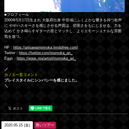
■プロフィール
2000年5月17日生まれ 大阪府出身 中音域にふくよかな響きを持つ歌声
に ややハスキーさを感じさせる声質は、切実さをもにじませる。力を
込めて かき鳴らすギターの音とマッチし、よりエモーショナルな雰囲
気を放つ。
HP：
https://arisawamomoka.jimdofree.com/
Twitter：
https://twitter.com/momoka_ari_
Eggs：
https://eggs.mu/artist/momoka_ari_
／
カノエ一言コメント
プレイスタイルにシンパシーを感じました。
＼
2020.05.15 (金)
尊いツアー