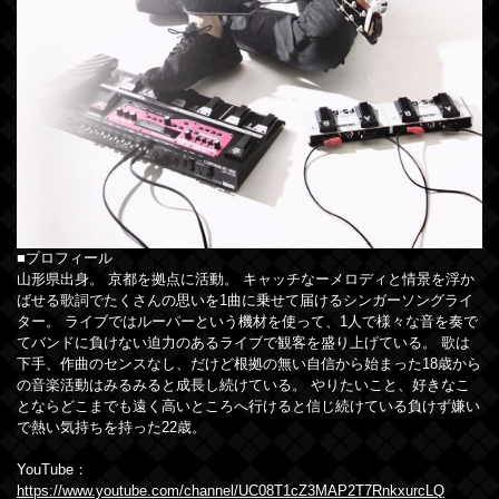
■プロフィール
山形県出身。 京都を拠点に活動。 キャッチなーメロディと情景を浮か
ばせる歌詞でたくさんの思いを1曲に乗せて届けるシンガーソングライ
ター。 ライブではルーパーという機材を使って、1人で様々な音を奏で
てバンドに負けない迫力のあるライブで観客を盛り上げている。 歌は
下手、作曲のセンスなし、だけど根拠の無い自信から始まった18歳から
の音楽活動はみるみると成長し続けている。 やりたいこと、好きなこ
とならどこまでも遠く高いところへ行けると信じ続けている負けず嫌い
で熱い気持ちを持った22歳。
YouTube：
https://www.youtube.com/channel/UC08T1cZ3MAP2T7RnkxurcLQ