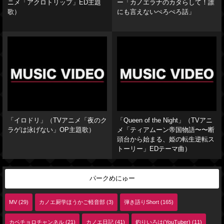
ニメ「アクロトリップ」ED主題
ー「カノエラナのカタらして！誰
歌）
にも言えないぺろぺろ話」
「イロドリ」（TVアニメ「夜のク
「Queen of the Night」（TVアニ
ラゲは泳げない」OP主題歌）
メ「ティアムーン帝国物語〜〜断
頭台から始まる、姫の転生逆転ス
トーリー」EDテーマ曲）
パークめにゅー
MV (29)
カノエ厨学ほうかご軽音部 (3)
弾き語りShort (165)
カベチョロチャンネル (21)
カノエ日記 (41)
釣りいろは(YouTuber) (11)