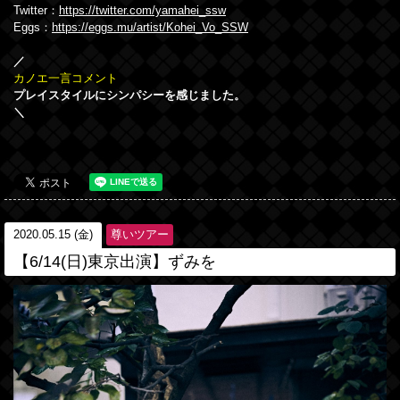
Twitter：
https://twitter.com/yamahei_ssw
Eggs：
https://eggs.mu/artist/Kohei_Vo_SSW
／
カノエ一言コメント
プレイスタイルにシンパシーを感じました。
＼
2020.05.15 (金)
尊いツアー
【6/14(日)東京出演】ずみを