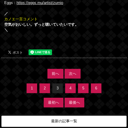
Eggs：
https://eggs.mu/artist/zumio
／
カノエ一言コメント
空気がおいしい。ずっと聴いていたいです。
＼
前へ
次へ
1
2
3
4
5
6
最初へ
最後へ
最新の記事一覧