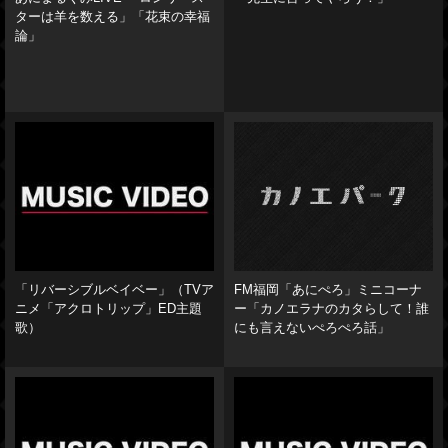
ターは羊を数える」「花束の幸福
論」
「リバーシブルベイベー」（TVア
FM福岡「あにぺろ」ミニコーナ
ニメ「アクロトリップ」ED主題
ー「カノエラナのカタらして！誰
歌）
にも言えないぺろぺろ話」