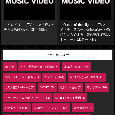
「イロドリ」（TVアニメ「夜のク
「Queen of the Night」（TVアニ
ラゲは泳げない」OP主題歌）
メ「ティアムーン帝国物語〜〜断
頭台から始まる、姫の転生逆転ス
トーリー」EDテーマ曲）
パークめにゅー
MV (29)
カノエ厨学ほうかご軽音部 (3)
弾き語りShort (165)
カベチョロチャンネル (21)
カノエ日記 (41)
釣りいろは(YouTuber) (11)
七四六家(YouTuber) (2)
MOVIE (65)
歌詞エッセイ (3)
尊いツアー (16)
オールナイトニッポンモバイル (61)
jOKERイラスト企画 (1)
吃驚仰天！サガ (2)
全国キャラバンツアー (24)
九州道中記 (8)