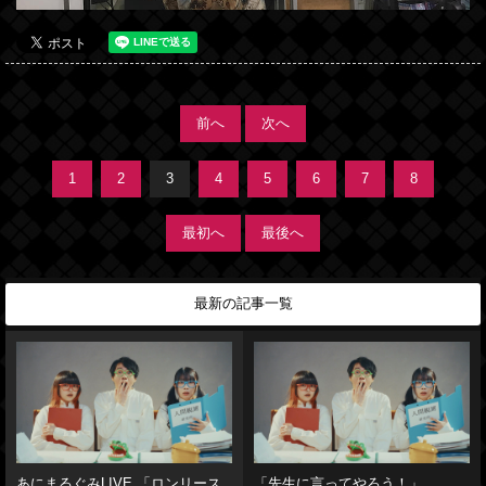
前へ
次へ
1
2
3
4
5
6
7
8
最初へ
最後へ
最新の記事一覧
あにまるぐみLIVE 「ロンリース
「先生に言ってやろう！」