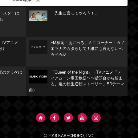
リースターは
「先生に言ってやろう！」
論」
TVアニメ
FM福岡「あにぺろ」ミニコーナー「カノ
歌）
エラナのカタらして！誰にも言えないぺ
ろぺろ話」
夜のクラゲは
「Queen of the Night」（TVアニメ「テ
ィアムーン帝国物語〜〜断頭台から始ま
る、姫の転生逆転ストーリー」EDテーマ
曲）
© 2018 KABECHORO, INC.