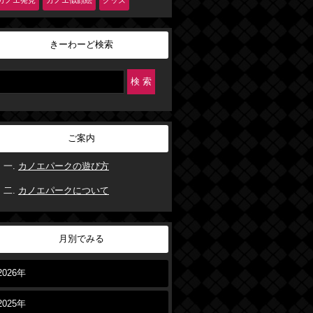
カノエ発見
カノエ似顔絵
グッズ
きーわーど検索
ご案内
カノエパークの遊び方
カノエパークについて
月別でみる
2026年
2025年