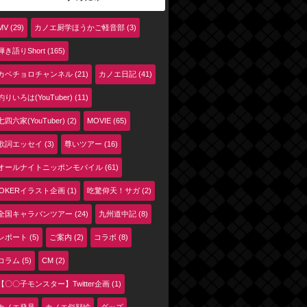
MV (29)
カノエ厨学ほうかご軽音部 (3)
弾き語りShort (165)
カベチョロチャンネル (21)
カノエ日記 (41)
釣りいろは(YouTuber) (11)
七四六家(YouTuber) (2)
MOVIE (65)
歌詞エッセイ (3)
尊いツアー (16)
オールナイトニッポンモバイル (61)
jOKERイラスト企画 (1)
吃驚仰天！サガ (2)
全国キャラバンツアー (24)
九州道中記 (8)
レポート (5)
ご案内 (2)
コラボ (8)
コラム (5)
CM (2)
【〇〇子モンスター】Twitter企画 (1)