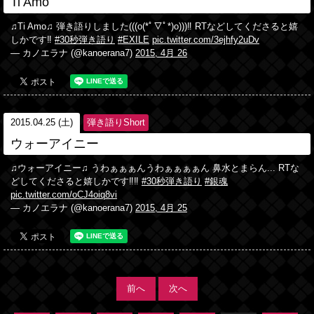
Ti Amo
♫Ti Amo♫ 弾き語りしました(((o(*ﾟ▽ﾟ*)o)))‼︎ RTなどしてくださると嬉
しかです‼︎
#30秒弾き語り
#EXILE
pic.twitter.com/3ejhfy2uDv
— カノエラナ (@kanoerana7)
2015, 4月 26
2015.04.25 (土)
弾き語りShort
ウォーアイニー
♫ウォーアイニー♫ うわぁぁぁんうわぁぁぁぁん 鼻水とまらん... RTな
どしてくださると嬉しかです‼︎‼︎
#30秒弾き語り
#銀魂
pic.twitter.com/oCJ4oiq8vi
— カノエラナ (@kanoerana7)
2015, 4月 25
前へ
次へ