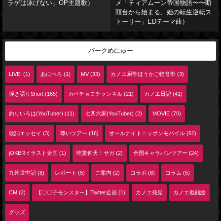
ラゲは泳げない」OP主題歌）
メ「ティアムーン帝国物語〜〜断
頭台から始まる、姫の転生逆転ス
トーリー」EDテーマ曲）
パークめにゅー
LIVE! (1)
あにぺろ (1)
MV (33)
カノエ厨学ほうかご軽音部 (3)
弾き語りShort (165)
カベチョロチャンネル (21)
カノエ日記 (41)
釣りいろは(YouTuber) (11)
七四六家(YouTuber) (2)
MOVIE (70)
歌詞エッセイ (3)
尊いツアー (16)
オールナイトニッポンモバイル (61)
jOKERイラスト企画 (1)
吃驚仰天！サガ (2)
全国キャラバンツアー (24)
九州道中記 (8)
レポート (5)
ご案内 (2)
コラボ (8)
コラム (5)
CM (2)
【〇〇子モンスター】Twitter企画 (1)
カノエ発見
カノエ似顔絵
グッズ