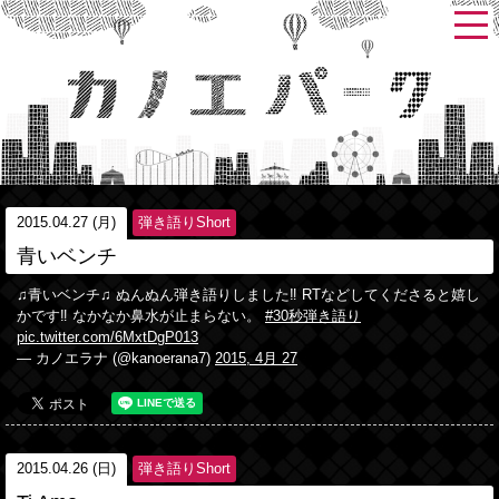
2015.04.27 (月)
弾き語りShort
青いベンチ
♫青いベンチ♫ ぬんぬん弾き語りしました‼︎ RTなどしてくださると嬉し
かです‼︎ なかなか鼻水が止まらない。
#30秒弾き語り
pic.twitter.com/6MxtDgP013
— カノエラナ (@kanoerana7)
2015, 4月 27
2015.04.26 (日)
弾き語りShort