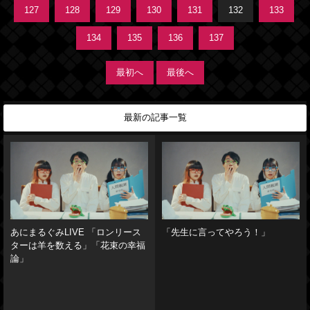
127
128
129
130
131
132
133
134
135
136
137
最初へ
最後へ
最新の記事一覧
あにまるぐみLIVE 「ロンリース
「先生に言ってやろう！」
ターは羊を数える」「花束の幸福
論」