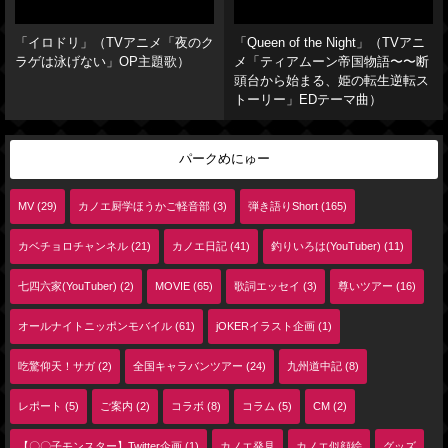
「イロドリ」（TVアニメ「夜のク
「Queen of the Night」（TVアニ
ラゲは泳げない」OP主題歌）
メ「ティアムーン帝国物語〜〜断
頭台から始まる、姫の転生逆転ス
トーリー」EDテーマ曲）
パークめにゅー
MV (29)
カノエ厨学ほうかご軽音部 (3)
弾き語りShort (165)
カベチョロチャンネル (21)
カノエ日記 (41)
釣りいろは(YouTuber) (11)
七四六家(YouTuber) (2)
MOVIE (65)
歌詞エッセイ (3)
尊いツアー (16)
オールナイトニッポンモバイル (61)
jOKERイラスト企画 (1)
吃驚仰天！サガ (2)
全国キャラバンツアー (24)
九州道中記 (8)
レポート (5)
ご案内 (2)
コラボ (8)
コラム (5)
CM (2)
【〇〇子モンスター】Twitter企画 (1)
カノエ発見
カノエ似顔絵
グッズ