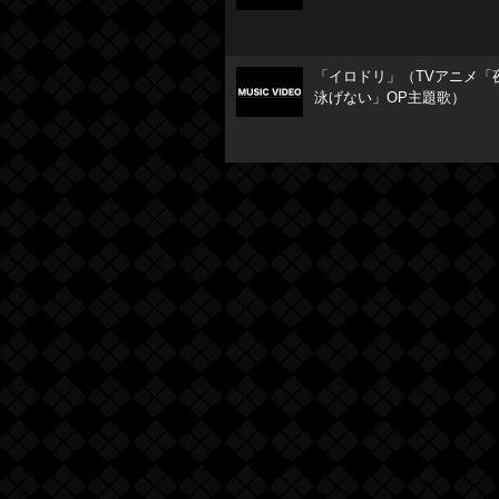
「イロドリ」（TVアニメ「
泳げない」OP主題歌）