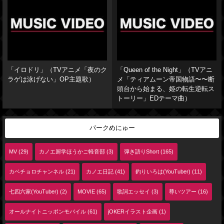
「イロドリ」（TVアニメ「夜のク
「Queen of the Night」（TVアニ
ラゲは泳げない」OP主題歌）
メ「ティアムーン帝国物語〜〜断
頭台から始まる、姫の転生逆転ス
トーリー」EDテーマ曲）
パークめにゅー
MV (29)
カノエ厨学ほうかご軽音部 (3)
弾き語りShort (165)
カベチョロチャンネル (21)
カノエ日記 (41)
釣りいろは(YouTuber) (11)
七四六家(YouTuber) (2)
MOVIE (65)
歌詞エッセイ (3)
尊いツアー (16)
オールナイトニッポンモバイル (61)
jOKERイラスト企画 (1)