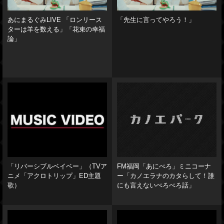
あにまるぐみLIVE 「ロンリース
「先生に言ってやろう！」
ターは羊を数える」「花束の幸福
論」
「リバーシブルベイベー」（TVア
FM福岡「あにぺろ」ミニコーナ
ニメ「アクロトリップ」ED主題
ー「カノエラナのカタらして！誰
歌）
にも言えないぺろぺろ話」