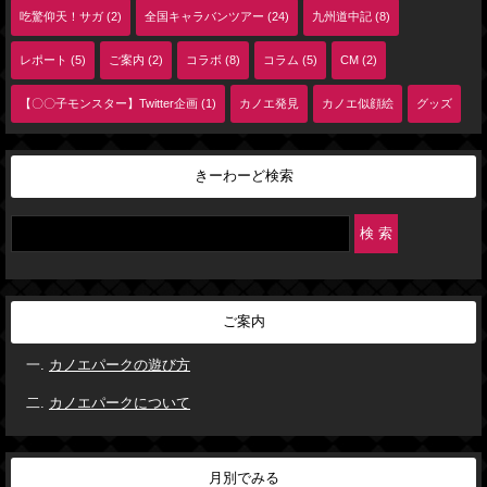
吃驚仰天！サガ (2)
全国キャラバンツアー (24)
九州道中記 (8)
レポート (5)
ご案内 (2)
コラボ (8)
コラム (5)
CM (2)
【〇〇子モンスター】Twitter企画 (1)
カノエ発見
カノエ似顔絵
グッズ
きーわーど検索
ご案内
カノエパークの遊び方
カノエパークについて
月別でみる