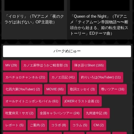
「イロドリ」（TVアニメ「夜のク
「Queen of the Night」（TVアニ
ラゲは泳げない」OP主題歌）
メ「ティアムーン帝国物語〜〜断
頭台から始まる、姫の転生逆転ス
トーリー」EDテーマ曲）
パークめにゅー
MV (29)
カノエ厨学ほうかご軽音部 (3)
弾き語りShort (165)
カベチョロチャンネル (21)
カノエ日記 (41)
釣りいろは(YouTuber) (11)
七四六家(YouTuber) (2)
MOVIE (65)
歌詞エッセイ (3)
尊いツアー (16)
オールナイトニッポンモバイル (61)
jOKERイラスト企画 (1)
吃驚仰天！サガ (2)
全国キャラバンツアー (24)
九州道中記 (8)
レポート (5)
ご案内 (2)
コラボ (8)
コラム (5)
CM (2)