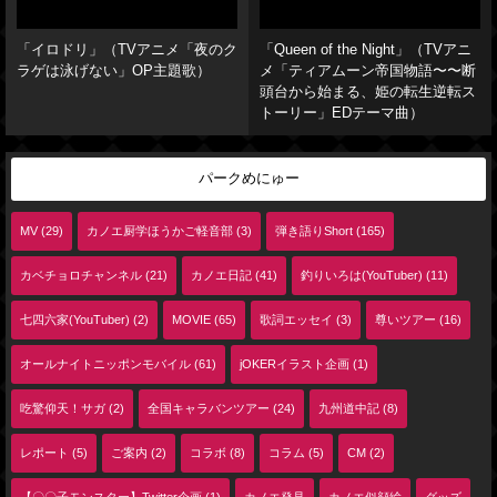
「イロドリ」（TVアニメ「夜のク
「Queen of the Night」（TVアニ
ラゲは泳げない」OP主題歌）
メ「ティアムーン帝国物語〜〜断
頭台から始まる、姫の転生逆転ス
トーリー」EDテーマ曲）
パークめにゅー
MV (29)
カノエ厨学ほうかご軽音部 (3)
弾き語りShort (165)
カベチョロチャンネル (21)
カノエ日記 (41)
釣りいろは(YouTuber) (11)
七四六家(YouTuber) (2)
MOVIE (65)
歌詞エッセイ (3)
尊いツアー (16)
オールナイトニッポンモバイル (61)
jOKERイラスト企画 (1)
吃驚仰天！サガ (2)
全国キャラバンツアー (24)
九州道中記 (8)
レポート (5)
ご案内 (2)
コラボ (8)
コラム (5)
CM (2)