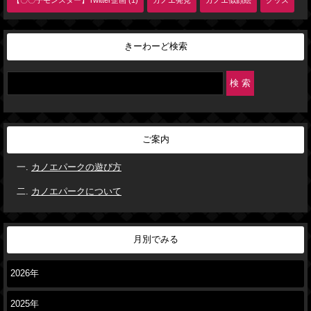
【〇〇子モンスター】Twitter企画 (1)
カノエ発見
カノエ似顔絵
グッズ
きーわーど検索
ご案内
カノエパークの遊び方
カノエパークについて
月別でみる
2026年
2025年