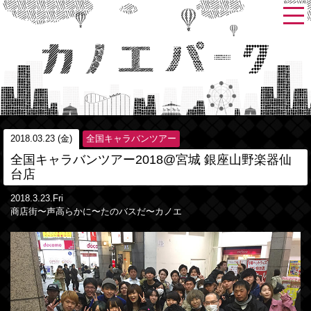
2018.03.23 (金)
全国キャラバンツアー
全国キャラバンツアー2018@宮城 銀座山野楽器仙
台店
2018.3.23.Fri
商店街〜声高らかに〜たのバスだ〜カノエ