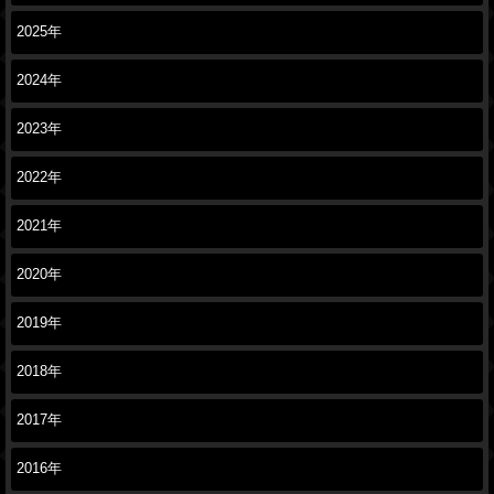
2025年
2024年
2023年
2022年
2021年
2020年
2019年
2018年
2017年
2016年