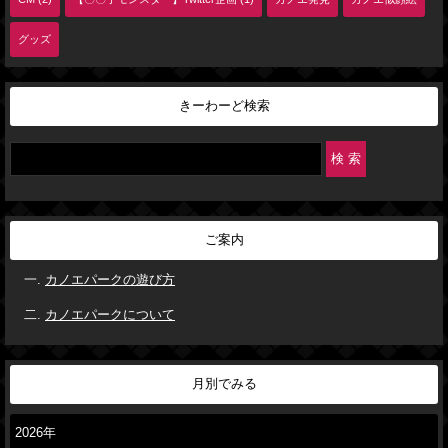
グッズ
きーわーど検索
ご案内
カノエパークの遊び方
カノエパークについて
月別でみる
2026年