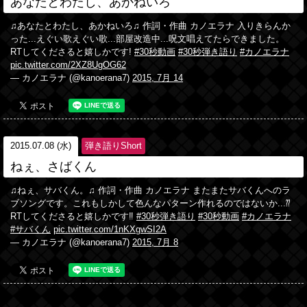
あなたとわたし、あかねいろ
♫あなたとわたし、あかねいろ♫ 作詞・作曲 カノエラナ 入りきらんか
った...えぐい歌えぐい歌...部屋改造中...呪文唱えてたらできました。
RTしてくださると嬉しかです!
#30秒動画
#30秒弾き語り
#カノエラナ
pic.twitter.com/2XZ8UgOG62
— カノエラナ (@kanoerana7)
2015, 7月 14
2015.07.08 (水)
弾き語りShort
ねぇ、さばくん
♫ねぇ、サバくん。♫ 作詞・作曲 カノエラナ またまたサバくんへのラ
ブソングです。これもしかして色んなパターン作れるのではないか...⁇
RTしてくださると嬉しかです‼︎
#30秒弾き語り
#30秒動画
#カノエラナ
#サバくん
pic.twitter.com/1nKXgwSI2A
— カノエラナ (@kanoerana7)
2015, 7月 8