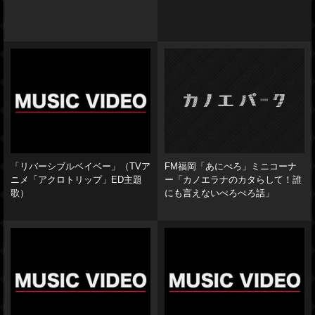
「リバーシブルベイベー」（TVア
FM福岡「あにぺろ」ミニコーナ
ニメ「アクロトリップ」ED主題
ー「カノエラナのカタらして！誰
歌）
にも言えないぺろぺろ話」